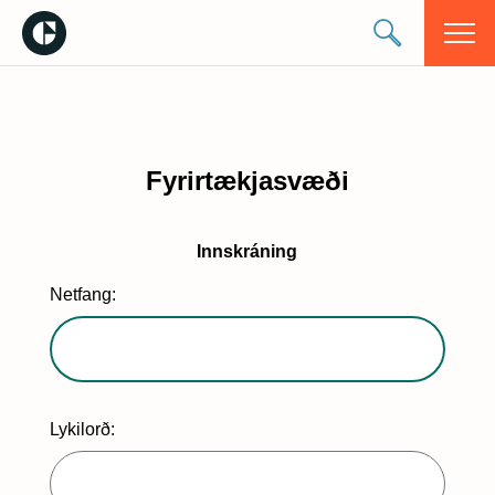
Fyrirtækjasvæði
Innskráning
Netfang:
Lykilorð: