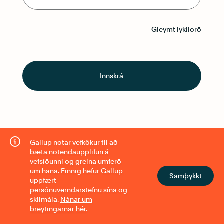
Gleymt lykilorð
Innskrá
Gallup notar vefkökur til að
bæta notendaupplifun á
vefsíðunni og greina umferð
um hana. Einnig hefur Gallup
Samþykkt
uppfært
persónuverndarstefnu sína og
skilmála.
Nánar um
breytingarnar hér
.