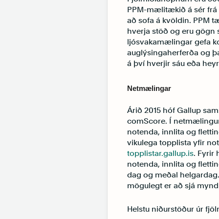
PPM-mælitækið á sér frá þ
að sofa á kvöldin. PPM tæ
hverja stöð og eru gögn 
ljósvakamælingar gefa ko
auglýsingaherferða og þ
á því hverjir sáu eða hey
Netmælingar
Árið 2015 hóf Gallup sam
comScore. Í netmælingum 
notenda, innlita og flett
vikulega topplista yfir 
topplistar.gallup.is
. Fyrir
notenda, innlita og fletti
dag og meðal helgardag. 
mögulegt er að sjá myn
Helstu niðurstöður úr f