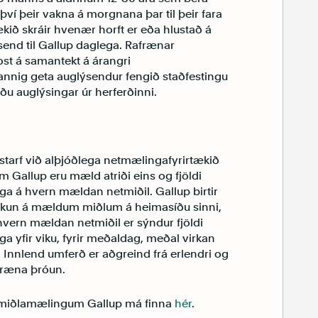
ví þeir vakna á morgnana þar til þeir fara
kið skráir hvenær horft er eða hlustað á
send til Gallup daglega. Rafrænar
st á samantekt á árangri
annig geta auglýsendur fengið staðfestingu
rðu auglýsingar úr herferðinni.
starf við alþjóðlega netmælingafyrirtækið
Gallup eru mæld atriði eins og fjöldi
inga á hvern mældan netmiðil. Gallup birtir
notkun á mældum miðlum á heimasíðu sinni,
 hvern mældan netmiðil er sýndur fjöldi
nga yfir viku, fyrir meðaldag, meðal virkan
Innlend umferð er aðgreind frá erlendri og
dræna þróun.
jölmiðlamælingum Gallup má finna
hér
.