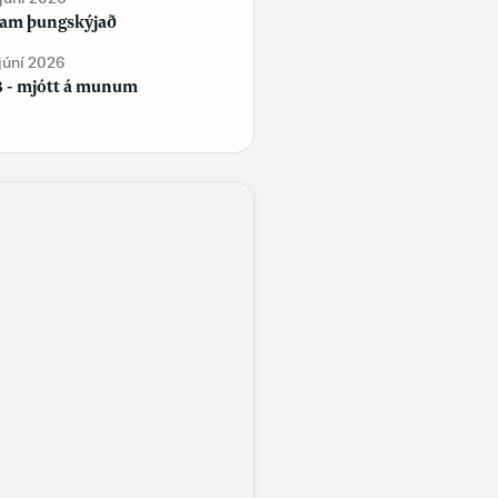
fylgi, en Flokkur fólksins tapar
am þungskýjað
fylgi
 júní 2026
29. maí 2026
 - mjótt á munum
Samfélag á samfélagsmiðlum