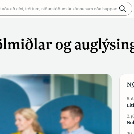
ölmiðlar og auglýsin
Ný
5. 
Lit
2. j
Nok
30.