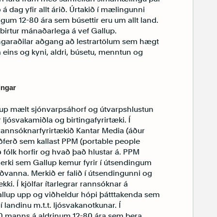
 dag yfir allt árið. Úrtakið í mælingunni
gum 12-80 ára sem búsettir eru um allt land.
 birtur mánaðarlega á vef Gallup.
ingaraðilar aðgang að lestrartölum sem hægt
m eins og kyni, aldri, búsetu, menntun og
ingar
lup mælt sjónvarpsáhorf og útvarpshlustun
ljósvakamiðla og birtingafyrirtæki. Í
 rannsóknarfyrirtækið Kantar Media (áður
ferð sem kallast PPM (portable people
 fólk horfir og hvað það hlustar á. PPM
rki sem Gallup kemur fyrir í útsendingum
ðvanna. Merkið er falið í útsendingunni og
i. Í kjölfar ítarlegrar rannsóknar á
allup upp og viðheldur hópi þátttakenda sem
landinu m.t.t. ljósvakanotkunar. Í
 manns á aldrinum 12-80 ára sem bera