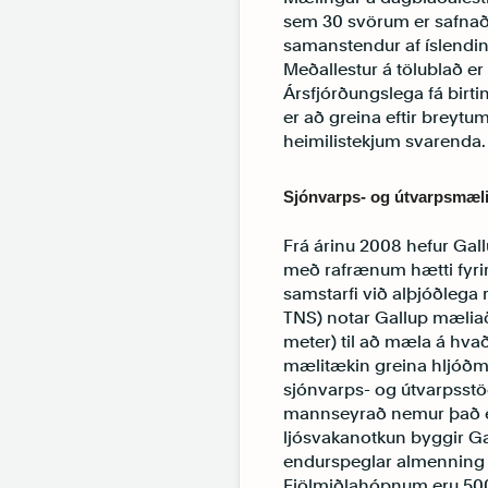
sem 30 svörum er safnað á
samanstendur af íslendin
Meðallestur á tölublað er
Ársfjórðungslega fá birt
er að greina eftir breytu
heimilistekjum svarenda.
Sjónvarps- og útvarpsmæl
Frá árinu 2008 hefur Gal
með rafrænum hætti fyrir 
samstarfi við alþjóðlega
TNS) notar Gallup mæliað
meter) til að mæla á hvað
mælitækin greina hljóðme
sjónvarps- og útvarpsstö
mannseyrað nemur það ekk
ljósvakanotkun byggir G
endurspeglar almenning í 
Fjölmiðlahópnum eru 500