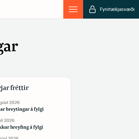
Fyrirtækjasvæði
gar
jar fréttir
ágúst 2026
19. júní 2026
lar breytingar á fylgi
Tekur þú vítamín?
úlí 2026
2. júní 2026
kur hreyfing á fylgi
Sjálfstæðisflokkur og
Framsóknarflokkur bæta við sig
 júní 2026