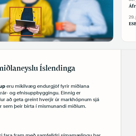
Áfr
29.
ESB
lmiðlaneyslu Íslendinga
lup
eru mikilvæg endurgjöf fyrir miðlana
krár- og efnisuppbyggingu. Einnig er
dur að geta greint hverjir úr markhópnum sjá
r sem þeir birta í mismunandi miðlum.
ri fara fram með samfelldri símamælingu þar