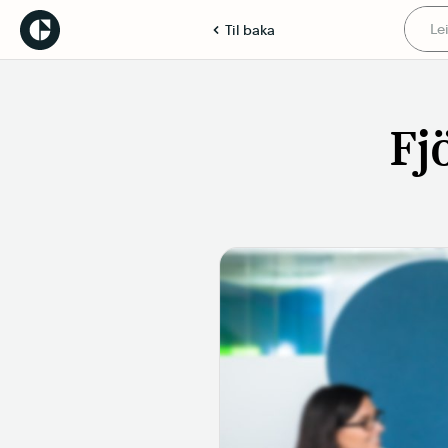
Til baka
Fj