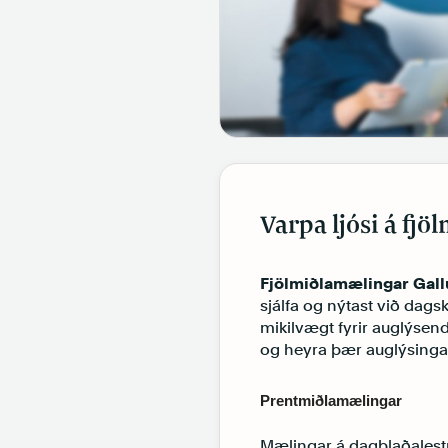
Varpa ljósi á fjö
Fjölmiðlamælingar Gal
sjálfa og nýtast við dags
mikilvægt fyrir auglýsen
og heyra þær auglýsinga
Prentmiðlamælingar
Mælingar á dagblaðalest