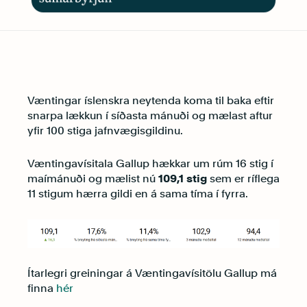
Væntingar íslenskra neytenda koma til baka eftir
snarpa lækkun í síðasta mánuði og mælast aftur
yfir 100 stiga jafnvægisgildinu.
Væntingavísitala Gallup hækkar um rúm 16 stig í
maímánuði og mælist nú
109,1 stig
sem er ríflega
11 stigum hærra gildi en á sama tíma í fyrra.
Ítarlegri greiningar á Væntingavísitölu Gallup má
finna
hér