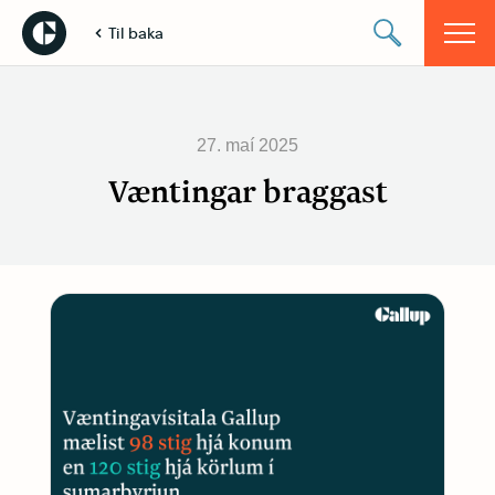
Til baka
27. maí 2025
Væntingar braggast