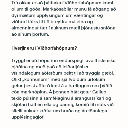
Trú okkar er að þátttaka í Viðhorfahópnum komi
öllum til góða. Markaðsaðilar munu fá aðgang að
dýrmætum upplýsingum um væntingar og
viðhorf fólks til fjölbreyttra málefna og
almenningur fær í auknum mæli þjónustu sniðna
að sínum þörfum.
Hverjir eru í Viðhorfahópnum?
Tryggt er að hópurinn endurspegli ávallt íslensku
þjóðina og með það að leiðarljósi er
vísindalegum aðferðum beitt til að tryggja gæði.
Ólíkt „könnunum“ með sjálfvöldum úrtökum
gefur þessi aðferð kost á alhæfingum um þýðið
eða markhópinn. Á þennan hátt getur Gallup
tekið púlsinn á samfélaginu á árangursríkari og
skjótari hátt en ella og þannig komið til móts við
sífellt auknar kröfur um hraða og áreiðanlega
upplýsingagjöf.