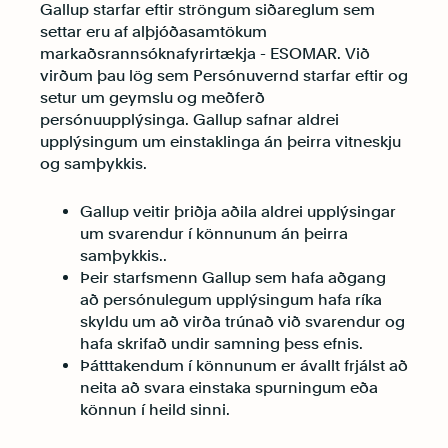
Gallup starfar eftir ströngum siðareglum sem
settar eru af alþjóðasamtökum
markaðsrannsóknafyrirtækja - ESOMAR. Við
virðum þau lög sem Persónuvernd starfar eftir og
setur um geymslu og meðferð
persónuupplýsinga. Gallup safnar aldrei
upplýsingum um einstaklinga án þeirra vitneskju
og samþykkis.
Gallup veitir þriðja aðila aldrei upplýsingar
um svarendur í könnunum án þeirra
samþykkis..
Þeir starfsmenn Gallup sem hafa aðgang
að persónulegum upplýsingum hafa ríka
skyldu um að virða trúnað við svarendur og
hafa skrifað undir samning þess efnis.
Þátttakendum í könnunum er ávallt frjálst að
neita að svara einstaka spurningum eða
könnun í heild sinni.