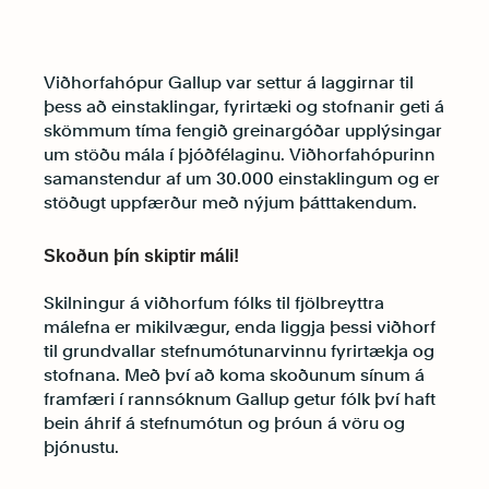
Viðhorfahópur Gallup var settur á laggirnar til
þess að einstaklingar, fyrirtæki og stofnanir geti á
skömmum tíma fengið greinargóðar upplýsingar
um stöðu mála í þjóðfélaginu. Viðhorfahópurinn
samanstendur af um 30.000 einstaklingum og er
stöðugt uppfærður með nýjum þátttakendum.
Skoðun þín skiptir máli!
Skilningur á viðhorfum fólks til fjölbreyttra
málefna er mikilvægur, enda liggja þessi viðhorf
til grundvallar stefnumótunarvinnu fyrirtækja og
stofnana. Með því að koma skoðunum sínum á
framfæri í rannsóknum Gallup getur fólk því haft
bein áhrif á stefnumótun og þróun á vöru og
þjónustu.