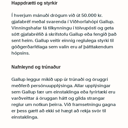
Happdrætti og styrkir
Í hverjum mánuði drögum við út 50.000 kr.
gjafabréf meðal svarenda í Viðhorfahópi Gallup.
Vinningshafar fá tilkynningu í tölvupósti og geta
sótt gjafabréfið á skrifstofu Gallup eða fengið það
sent heim. Gallup veitir einnig reglulega styrki til
góðgerðarfélaga sem valin eru af þátttakendum
hópsins.
Nafnleynd og trúnaður
Gallup leggur mikið upp úr trúnaði og öruggri
meðferð persónuupplýsinga. Allar upplýsingar
sem Gallup fær um einstaklinga eða fyrirtæki eru
varðveittar á öruggan hátt og gilda strangar
reglur um notkun þeirra. Við framsetningu gagna
er þess gætt að ekki sé hægt að rekja svör til
einstaklinga.