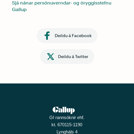
Sjá nánar persónuverndar- og öryggisstefnu
Gallup
Deildu á Facebook
Deildu á Twitter
GI rannsóknir ehf.
kt. 670115-1190
Lyngháls 4