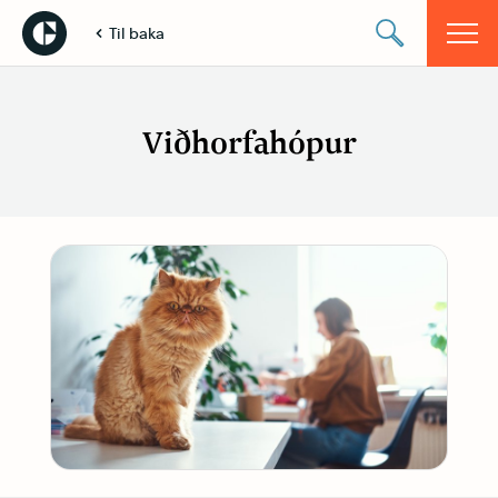
Til baka
Viðhorfahópur