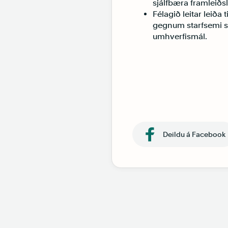
sjálfbæra framleiðs
Félagið leitar leiða 
gegnum starfsemi s
umhverfismál.
Deildu á Facebook