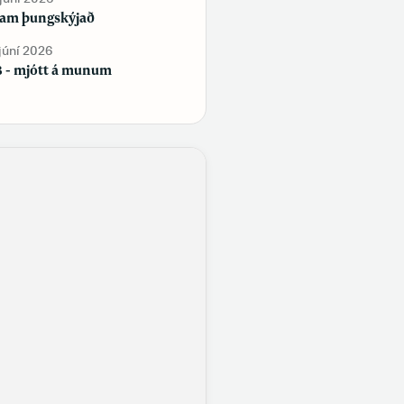
fylgi, en Flokkur fólksins tapar
am þungskýjað
fylgi
 júní 2026
29. maí 2026
 - mjótt á munum
Samfélag á samfélagsmiðlum