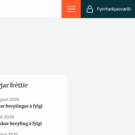
Fyrirtækjasvæði
jar fréttir
ágúst 2026
19. júní 2026
lar breytingar á fylgi
Tekur þú vítamín?
úlí 2026
2. júní 2026
kur hreyfing á fylgi
Sjálfstæðisflokkur og
Framsóknarflokkur bæta við sig
 júní 2026