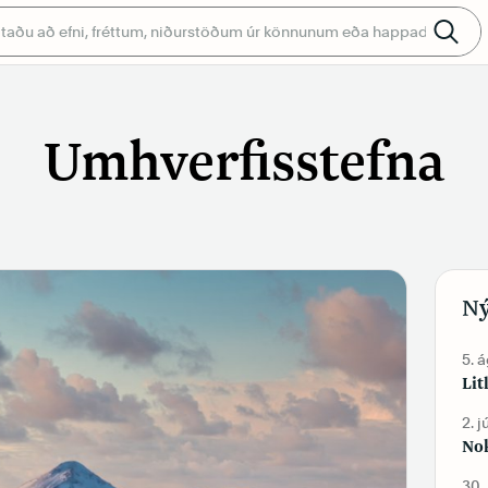
Umhverfisstefna
Ný
5. 
Lit
2. j
Nok
30.