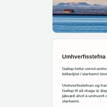
Umhverfisstefna
Gallup hefur vernd umhve
leiðarljósi í starfsemi sinn
Umhverfisstefnan og fram
Gallup til að draga úr ála
jákvæð áhrif á umhverfi
starfsemi.