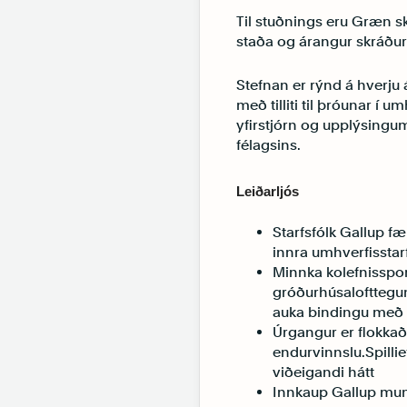
Til stuðnings eru Græn sk
staða og árangur skráðu
Stefnan er rýnd á hverju
með tilliti til þróunar í
yfirstjórn og upplýsingu
félagsins.
Leiðarljós
Starfsfólk Gallup f
innra umhverfisstarf
Minnka kolefnisspor
gróðurhúsalofttegu
auka bindingu með 
Úrgangur er flokkað
endurvinnslu.Spill
viðeigandi hátt
Innkaup Gallup munu 