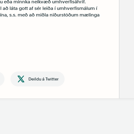
lu eða minnka neikvæð umhverfisáhrif.
til að láta gott af sér leiða í umhverfismálum í
ína, s.s. með að miðla niðurstöðum mælinga
Deildu á Twitter