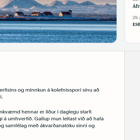
Áfr
29.
ESB
rfisins og minnkun á kolefnisspori sínu að
i.
kvæmd hennar er liður í daglegu starfi
gi á umhverfið. Gallup mun leitast við að hafa
 og samfélag með ákvarðanatöku sinni og