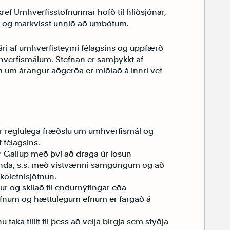
ref Umhverfisstofnunnar höfð til hliðsjónar,
r og markvisst unnið að umbótum.
 ári af umhverfisteymi félagsins og uppfærð
 umhverfismálum. Stefnan er samþykkt af
m um árangur aðgerða er miðlað á innri vef
ær reglulega fræðslu um umhverfismál og
 félagsins.
 Gallup með því að draga úr losun
nda, s.s. með vistvænni samgöngum og að
kolefnisjöfnun.
ur og skilað til endurnýtingar eða
iefnum og hættulegum efnum er fargað á
taka tillit til þess að velja birgja sem styðja