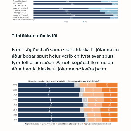
Tilhlökkun eða kvíði
Færri sögðust að sama skapi hlakka til jólanna en
áður þegar spurt hefur verið en fyrst svar spurt
fyrir tólf árum síðan. Á móti sögðust fleiri nú en
áður hvorki hlakka til jólanna né kvíða þeim.