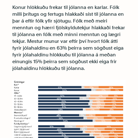
Konur hlökkuðu frekar til jólanna en karlar. Fólk
milli þrítugs og fertugs hlakkaði síst til jólanna en
þar á eftir fólk yfir sjötugu. Fólk með meiri
menntun og hærri fjölskyldutekjur hlakkaði frekar
til jólanna en fólk með minni menntun og lægri
tekjur. Mestur munur var eftir því hvort fólk átti
fyrir jólahaldinu en 63% þeirra sem sögðust eiga
fyrir jólahaldinu hlökkuðu til jólanna á meðan
einungis 15% þeirra sem sögðust ekki eiga frir
jólahaldinu hlökkuðu til jólanna.