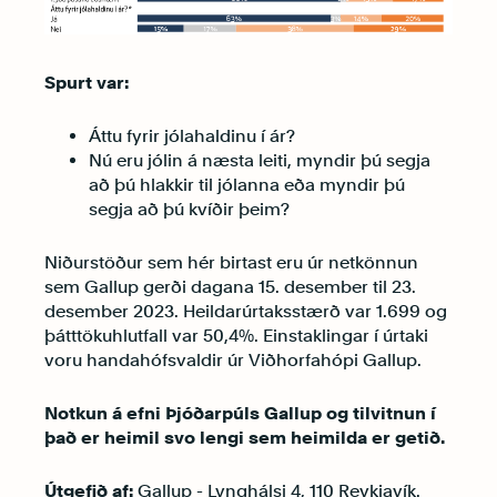
Spurt var:
Áttu fyrir jólahaldinu í ár?
Nú eru jólin á næsta leiti, myndir þú segja
að þú hlakkir til jólanna eða myndir þú
segja að þú kvíðir þeim?
Niðurstöður sem hér birtast eru úr netkönnun
sem Gallup gerði dagana 15. desember til 23.
desember 2023. Heildarúrtaksstærð var 1.699 og
þátttökuhlutfall var 50,4%. Einstaklingar í úrtaki
voru handahófsvaldir úr Viðhorfahópi Gallup.
Notkun á efni Þjóðarpúls Gallup og tilvitnun í
það er heimil svo lengi sem heimilda er getið.
Útgefið af:
Gallup - Lynghálsi 4, 110 Reykjavík.