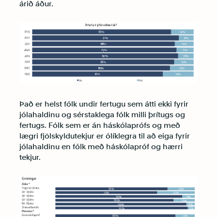
árið áður.
Það er helst fólk undir fertugu sem átti ekki fyrir
jólahaldinu og sérstaklega fólk milli þrítugs og
fertugs. Fólk sem er án háskólaprófs og með
lægri fjölskyldutekjur er ólíklegra til að eiga fyrir
jólahaldinu en fólk með háskólapróf og hærri
tekjur.