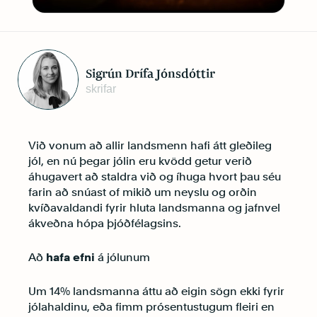
Sigrún Drífa Jónsdóttir
skrifar
Við vonum að allir landsmenn hafi átt gleðileg
jól, en nú þegar jólin eru kvödd getur verið
áhugavert að staldra við og íhuga hvort þau séu
farin að snúast of mikið um neyslu og orðin
kvíðavaldandi fyrir hluta landsmanna og jafnvel
ákveðna hópa þjóðfélagsins.
Að
hafa efni
á jólunum
Um 14% landsmanna áttu að eigin sögn ekki fyrir
jólahaldinu, eða fimm prósentustugum fleiri en