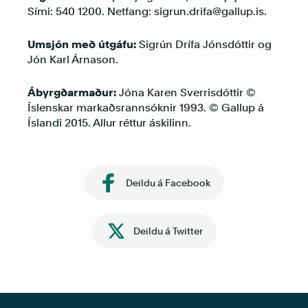
Sími: 540 1200. Netfang: sigrun.drifa@gallup.is.
Umsjón með útgáfu:
Sigrún Drífa Jónsdóttir og
Jón Karl Árnason.
Ábyrgðarmaður:
Jóna Karen Sverrisdóttir ©
Íslenskar markaðsrannsóknir 1993. © Gallup á
Íslandi 2015. Allur réttur áskilinn.
Deildu á Facebook
Deildu á Twitter