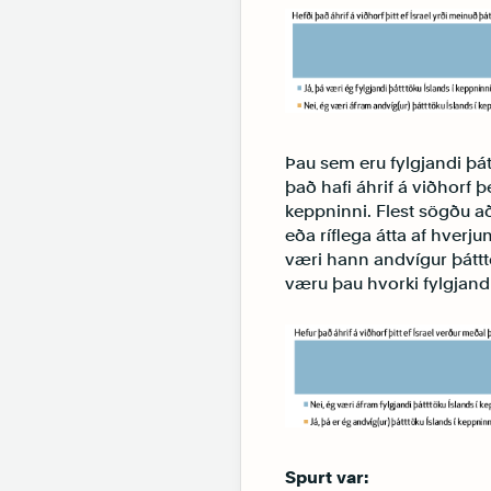
Þau sem eru fylgjandi þát
það hafi áhrif á viðhorf þ
keppninni. Flest sögðu að
eða ríflega átta af hverju
væri hann andvígur þátttö
væru þau hvorki fylgjandi
Spurt var: