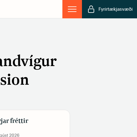
Fyrirtækjasvæði
andvígur
ision
jar fréttir
ágúst 2026
19. júní 2026