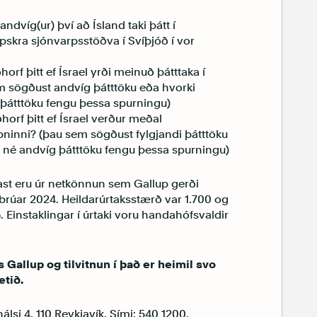
andvíg(ur) því að Ísland taki þátt í
skra sjónvarpsstöðva í Svíþjóð í vor
horf þitt ef Ísrael yrði meinuð þátttaka í
m sögðust andvíg þátttöku eða hvorki
 þátttöku fengu þessa spurningu)
ðhorf þitt ef Ísrael verður meðal
pninni? (þau sem sögðust fylgjandi þátttöku
i né andvíg þátttöku fengu þessa spurningu)
ast eru úr netkönnun sem Gallup gerði
febrúar 2024. Heildarúrtaksstærð var 1.700 og
. Einstaklingar í úrtaki voru handahófsvaldir
 Gallup og tilvitnun í það er heimil svo
etið.
álsi 4, 110 Reykjavík. Sími: 540 1200.