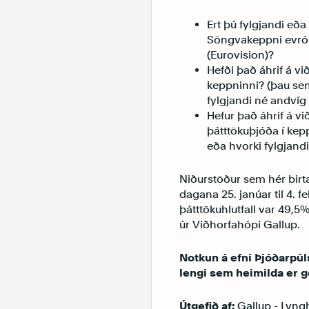
Ert þú fylgjandi eða 
Söngvakeppni evróp
(Eurovision)?
Hefði það áhrif á við
keppninni? (þau se
fylgjandi né andvíg
Hefur það áhrif á vi
þátttökuþjóða í kep
eða hvorki fylgjand
Niðurstöður sem hér birt
dagana 25. janúar til 4. 
þátttökuhlutfall var 49,5%
úr Viðhorfahópi Gallup.
Notkun á efni Þjóðarpúls
lengi sem heimilda er g
Útgefið af:
Gallup - Lyngh