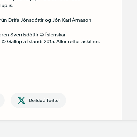
lup.is.
rún Drífa Jónsdóttir og Jón Karl Árnason.
ren Sverrisdóttir © Íslenskar
 Gallup á Íslandi 2015. Allur réttur áskilinn.
Deildu á Twitter