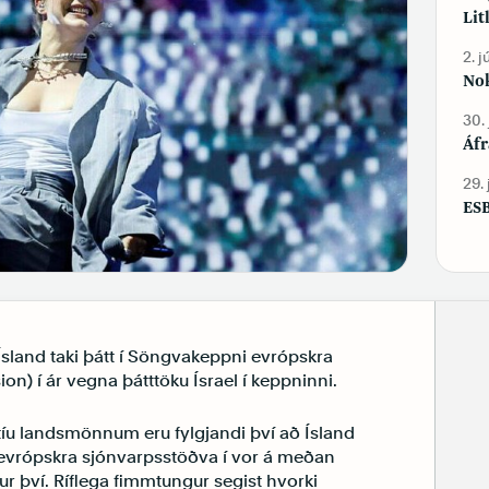
Lit
2. j
Nok
30.
Áfr
29.
ESB
Ísland taki þátt í Söngvakeppni evrópskra
on) í ár vegna þátttöku Ísrael í keppninni.
tíu landsmönnum eru fylgjandi því að Ísland
 evrópskra sjónvarpsstöðva í vor á meðan
r því. Ríflega fimmtungur segist hvorki