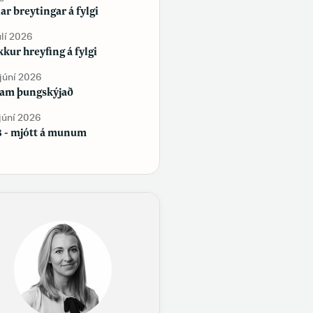
lar breytingar á fylgi
Tekur þú vítamín?
úlí 2026
2. júní 2026
kur hreyfing á fylgi
Sjálfstæðisflokkur og
Framsóknarflokkur bæta við sig
 júní 2026
fylgi, en Flokkur fólksins tapar
am þungskýjað
fylgi
 júní 2026
29. maí 2026
 - mjótt á munum
Samfélag á samfélagsmiðlum