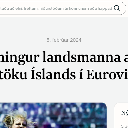
5. febrúar 2024
ingur landsmanna 
töku Íslands í Eurov
Ný
5. 