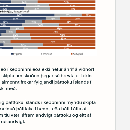
eð í keppninni eða ekki hefur áhrif á viðhorf
skipta um skoðun þegar sú breyta er tekin
 almennt frekar fylgjandi þátttöku Íslands í
ekki með.
íg þátttöku Íslands í keppninni myndu skipta
einuð þátttaka í henni, eða hátt í átta af
um tíu væri áfram andvígt þátttöku og eitt af
 né andvígt.