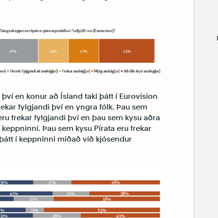
.
i því en konur að Ísland taki þátt í Eurovision
rekar fylgjandi því en yngra fólk. Þau sem
eru frekar fylgjandi því en þau sem kysu aðra
 í keppninni. Þau sem kysu Pírata eru frekar
 þátt í keppninni miðað við kjósendur