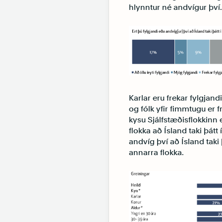
hlynntur né andvígur því
Karlar eru frekar fylgjand
og fólk yfir fimmtugu er f
kysu Sjálfstæðisflokkinn 
flokka að Ísland taki þátt
andvíg því að Ísland taki
annarra flokka.