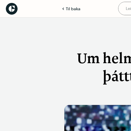
Til baka
Um helm
þátt