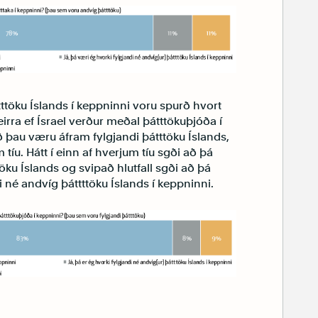
ttöku Íslands í keppninni voru spurð hvort
eirra ef Ísrael verður meðal þátttökuþjóða í
 þau væru áfram fylgjandi þátttöku Íslands,
m tíu. Hátt í einn af hverjum tíu sgði að þá
ku Íslands og svipað hlutfall sgði að þá
 né andvíg þáttttöku Íslands í keppninni.