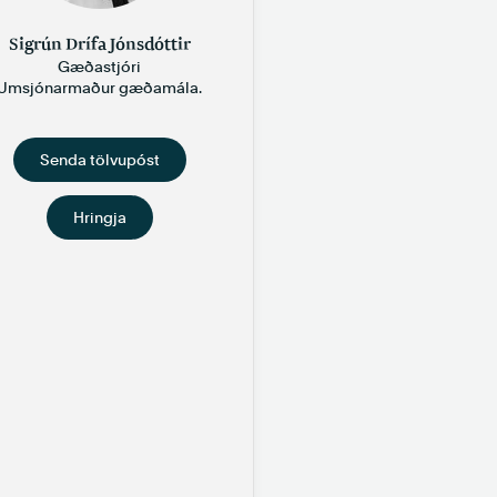
Sigrún Drífa Jónsdóttir
Gæðastjóri
Umsjónarmaður gæðamála.
Senda tölvupóst
Hringja