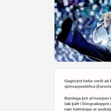
Gagnrýnt hefur verið að 
sjónvarpsstöðva (Eurovisi
Rúmlega þrír af hverjum 
taki þátt í Söngvakeppni
nær helmingur er andvígu