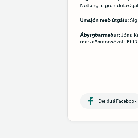
Netfang: sigrun.drifa@gal
Umsjón með útgáfu:
Sig
Ábyrgðarmaður:
Jóna Ka
markaðsrannsóknir 1993. ©
Deildu á Facebook