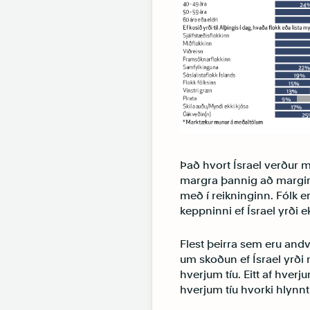
Það hvort Ísrael verður m
margra þannig að margir 
með í reikninginn. Fólk er
keppninni ef Ísrael yrði 
Flest þeirra sem eru andv
um skoðun ef Ísrael yrði m
hverjum tíu. Eitt af hverj
hverjum tíu hvorki hlynnt