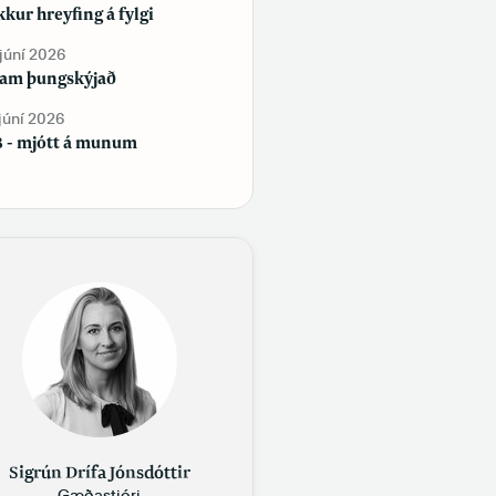
kur hreyfing á fylgi
Sjálfstæðisflokkur og
Framsóknarflokkur bæta við sig
 júní 2026
fylgi, en Flokkur fólksins tapar
am þungskýjað
fylgi
 júní 2026
29. maí 2026
 - mjótt á munum
Samfélag á samfélagsmiðlum
Sigrún Drífa Jónsdóttir
Gæðastjóri