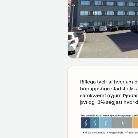
Ríflega tveir af hverju
hópuppsögn starfsfólks á 
samkvæmt nýjum Þjóðarp
því og 13% segjast hvor