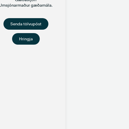
Umsjónarmaður gæðamála.
Senda tölvupóst
Hringja