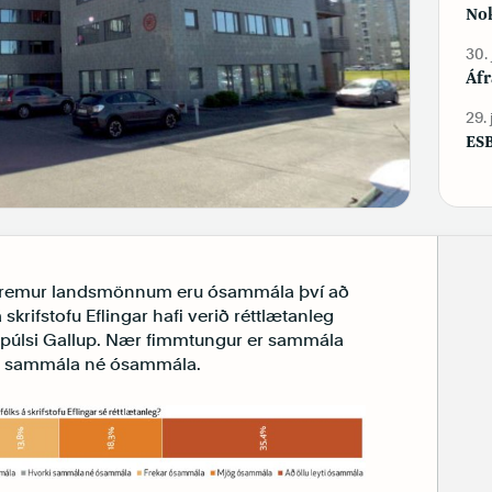
Nok
30.
Áfr
29.
ESB
m þremur landsmönnum eru ósammála því að
skrifstofu Eflingar hafi verið réttlætanleg
úlsi Gallup. Nær fimmtungur er sammála
ki sammála né ósammála.