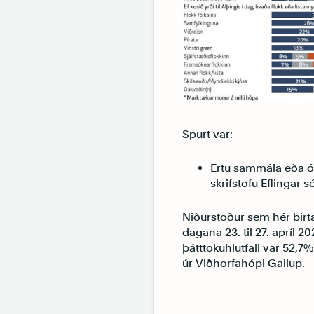
Spurt var:
Ertu sammála eða ó
skrifstofu Eflingar s
Niðurstöður sem hér birt
dagana 23. til 27. apríl 2
þátttökuhlutfall var 52,7%
úr Viðhorfahópi Gallup.