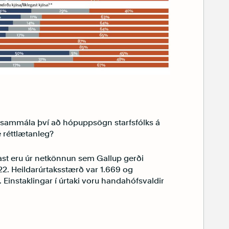
sammála því að hópuppsögn starfsfólks á
é réttlætanleg?
ast eru úr netkönnun sem Gallup gerði
022. Heildarúrtaksstærð var 1.669 og
. Einstaklingar í úrtaki voru handahófsvaldir