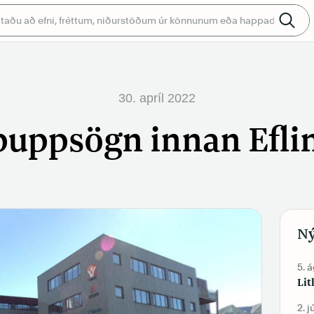
30. apríl 2022
uppsögn innan Efli
Ný
5. 
Lit
2. j