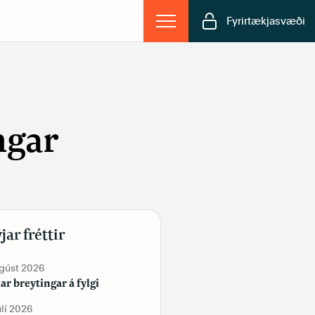
Fyrirtækjasvæði
ngar
jar fréttir
ágúst 2026
19. júní 2026
lar breytingar á fylgi
Tekur þú vítamín?
úlí 2026
2. júní 2026