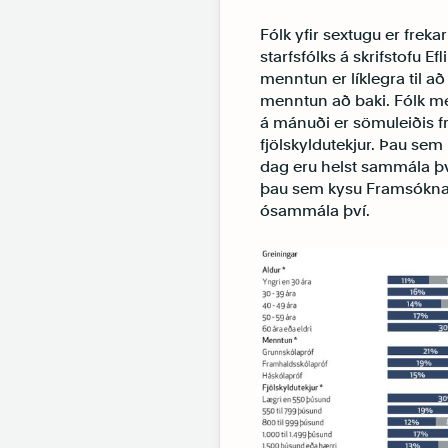
Fólk yfir sextugu er fre
starfsfólks á skrifstofu E
menntun er líklegra til a
menntun að baki. Fólk me
á mánuði er sömuleiðis 
fjölskyldutekjur. Þau sem k
dag eru helst sammála þv
þau sem kysu Framsóknarf
ósammála því.