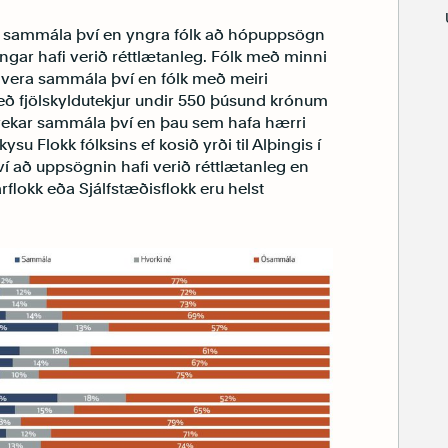
kar sammála því en yngra fólk að hópuppsögn
flingar hafi verið réttlætanleg. Fólk með minni
ð vera sammála því en fólk með meiri
ð fjölskyldutekjur undir 550 þúsund krónum
frekar sammála því en þau sem hafa hærri
ysu Flokk fólksins ef kosið yrði til Alþingis í
í að uppsögnin hafi verið réttlætanleg en
lokk eða Sjálfstæðisflokk eru helst