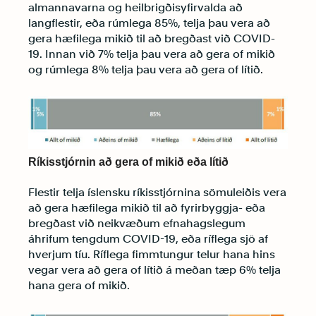
almannavarna og heilbrigðisyfirvalda að
langflestir, eða rúmlega 85%, telja þau vera að
gera hæfilega mikið til að bregðast við COVID-
19. Innan við 7% telja þau vera að gera of mikið
og rúmlega 8% telja þau vera að gera of lítið.
Ríkisstjórnin að gera of mikið eða lítið
Flestir telja íslensku ríkisstjórnina sömuleiðis vera
að gera hæfilega mikið til að fyrirbyggja- eða
bregðast við neikvæðum efnahagslegum
áhrifum tengdum COVID-19, eða ríflega sjö af
hverjum tíu. Ríflega fimmtungur telur hana hins
vegar vera að gera of lítið á meðan tæp 6% telja
hana gera of mikið.