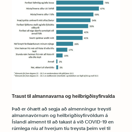
Traust til almannavarna og heilbrigðisyfirvalda
Það er óhætt að segja að almenningur treysti
almannavörnum og heilbrigðisyfirvöldum á
Íslandi almennt til að takast á við COVID-19 en
rúmlega níu af hverjum tíu treysta þeim vel til