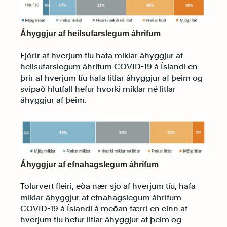
Áhyggjur af heilsufarslegum áhrifum
Fjórir af hverjum tíu hafa miklar áhyggjur af
heilsufarslegum áhrifum COVID-19 á Íslandi en
þrír af hverjum tíu hafa litlar áhyggjur af þeim og
svipað hlutfall hefur hvorki miklar né litlar
áhyggjur af þeim.
Áhyggjur af efnahagslegum áhrifum
Tölurvert fleiri, eða nær sjö af hverjum tíu, hafa
miklar áhyggjur af efnahagslegum áhrifum
COVID-19 á Íslandi á meðan færri en einn af
hverjum tíu hefur litlar áhyggjur af þeim og