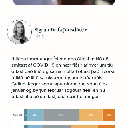
Sigrún Drífa Jónsdóttir
skrifar
Ríflega fimmtungur Íslendinga óttast mikið að
smitast af COVID-19 en nær fjórir af hverjum tíu
óttast það lítið og sama hlutfall óttast það hvorki
mikið né lítið samkvæmt nýjum Þjóðarpúlsi
Gallup. Þegar sömu spurningar var spurt í lok
janúar og byrjun febrúar sögðust fleiri en nú
óttast lítið að smitast, eða nær helmingur.