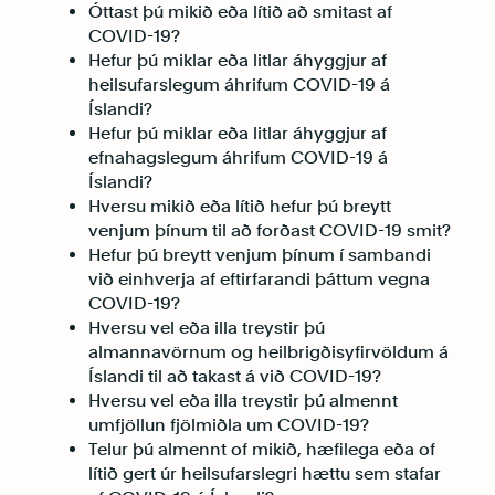
Óttast þú mikið eða lítið að smitast af
COVID-19?
Hefur þú miklar eða litlar áhyggjur af
heilsufarslegum áhrifum COVID-19 á
Íslandi?
Hefur þú miklar eða litlar áhyggjur af
efnahagslegum áhrifum COVID-19 á
Íslandi?
Hversu mikið eða lítið hefur þú breytt
venjum þínum til að forðast COVID-19 smit?
Hefur þú breytt venjum þínum í sambandi
við einhverja af eftirfarandi þáttum vegna
COVID-19?
Hversu vel eða illa treystir þú
almannavörnum og heilbrigðisyfirvöldum á
Íslandi til að takast á við COVID-19?
Hversu vel eða illa treystir þú almennt
umfjöllun fjölmiðla um COVID-19?
Telur þú almennt of mikið, hæfilega eða of
lítið gert úr heilsufarslegri hættu sem stafar