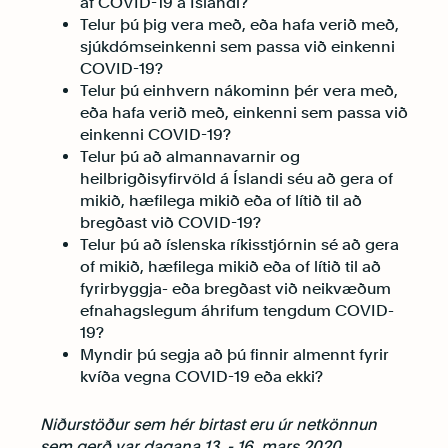
af COVID-19 á Íslandi?
Telur þú þig vera með, eða hafa verið með,
sjúkdómseinkenni sem passa við einkenni
COVID-19?
Telur þú einhvern nákominn þér vera með,
eða hafa verið með, einkenni sem passa við
einkenni COVID-19?
Telur þú að almannavarnir og
heilbrigðisyfirvöld á Íslandi séu að gera of
mikið, hæfilega mikið eða of lítið til að
bregðast við COVID-19?
Telur þú að íslenska ríkisstjórnin sé að gera
of mikið, hæfilega mikið eða of lítið til að
fyrirbyggja- eða bregðast við neikvæðum
efnahagslegum áhrifum tengdum COVID-
19?
Myndir þú segja að þú finnir almennt fyrir
kvíða vegna COVID-19 eða ekki?
Niðurstöður sem hér birtast eru úr netkönnun
sem gerð var dagana 13. - 16. mars 2020.