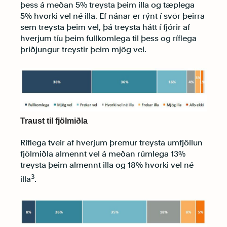
þess á meðan 5% treysta þeim illa og tæplega
5% hvorki vel né illa. Ef nánar er rýnt í svör þeirra
sem treysta þeim vel, þá treysta hátt í fjórir af
hverjum tíu þeim fullkomlega til þess og ríflega
þriðjungur treystir þeim mjög vel.
Traust til fjölmiðla
Ríflega tveir af hverjum þremur treysta umfjöllun
fjölmiðla almennt vel á meðan rúmlega 13%
treysta þeim almennt illa og 18% hvorki vel né
3
illa
.