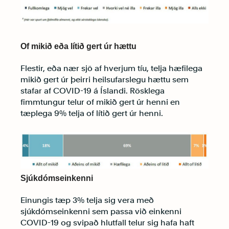
Of mikið eða lítið gert úr hættu
Flestir, eða nær sjö af hverjum tíu, telja hæfilega
mikið gert úr þeirri heilsufarslegu hættu sem
stafar af COVID-19 á Íslandi. Rösklega
fimmtungur telur of mikið gert úr henni en
tæplega 9% telja of lítið gert úr henni.
Sjúkdómseinkenni
Einungis tæp 3% telja sig vera með
sjúkdómseinkenni sem passa við einkenni
COVID-19 og svipað hlutfall telur sig hafa haft