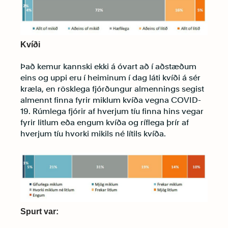
Kvíði
Það kemur kannski ekki á óvart að í aðstæðum
eins og uppi eru í heiminum í dag láti kvíði á sér
kræla, en rösklega fjórðungur almennings segist
almennt finna fyrir miklum kvíða vegna COVID-
19. Rúmlega fjórir af hverjum tíu finna hins vegar
fyrir litlum eða engum kvíða og ríflega þrír af
hverjum tíu hvorki mikils né lítils kvíða.
Spurt var: