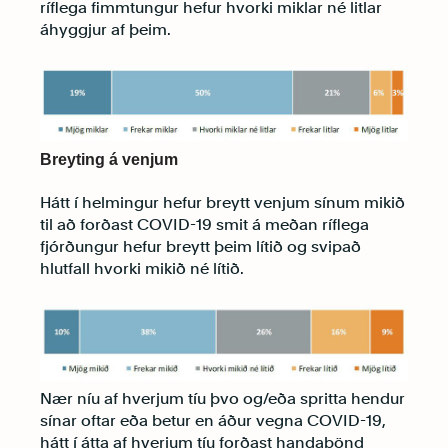
ríflega fimmtungur hefur hvorki miklar né litlar
áhyggjur af þeim.
Breyting á venjum
Hátt í helmingur hefur breytt venjum sínum mikið
til að forðast COVID-19 smit á meðan ríflega
fjórðungur hefur breytt þeim lítið og svipað
hlutfall hvorki mikið né lítið.
Nær níu af hverjum tíu þvo og/eða spritta hendur
sínar oftar eða betur en áður vegna COVID-19,
hátt í átta af hverjum tíu forðast handabönd