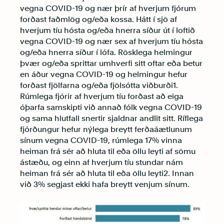
vegna COVID-19 og nær þrír af hverjum fjórum
forðast faðmlög og/eða kossa. Hátt í sjö af
hverjum tíu hósta og/eða hnerra síður út í loftið
vegna COVID-19 og nær sex af hverjum tíu hósta
og/eða hnerra síður í lófa. Rösklega helmingur
þvær og/eða sprittar umhverfi sitt oftar eða betur
en áður vegna COVID-19 og helmingur hefur
forðast fjölfarna og/eða fjölsótta viðburði1.
Rúmlega fjórir af hverjum tíu forðast að eiga
óþarfa samskipti við annað fólk vegna COVID-19
og sama hlutfall snertir sjaldnar andlit sitt. Ríflega
fjórðungur hefur nýlega breytt ferðaáætlunum
sínum vegna COVID-19, rúmlega 17% vinna
heiman frá sér að hluta til eða öllu leyti af sömu
ástæðu, og einn af hverjum tíu stundar nám
heiman frá sér að hluta til eða öllu leyti2. Innan
við 3% segjast ekki hafa breytt venjum sínum.