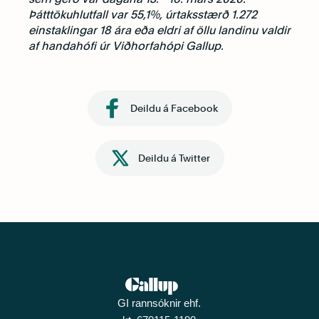
Þátttökuhlutfall var 55,1%, úrtaksstærð 1.272
einstaklingar 18 ára eða eldri af öllu landinu valdir
af handahófi úr Viðhorfahópi Gallup.
Deildu á Facebook
Deildu á Twitter
GI rannsóknir ehf.