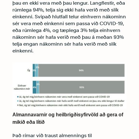
þau en ekki vera með þau lengur. Langflestir, eða
rúmlega 94%, telja sig ekki hafa verið með slík
einkenni. Svipað hlutfall telur einhvern nákominn
sér vera með einkenni sem passa við COVID-19,
eða rúmlega 4%, og tæplega 3% telja einhvern
nákominn sér hafa verið með þau á meðan 93%
telja engan nákominn sér hafa verið með slík
einkenni.
Almannavarnir og heilbrigðisyfirvöld að gera of
mikið eða lítið
Það rímar við traust almennings til