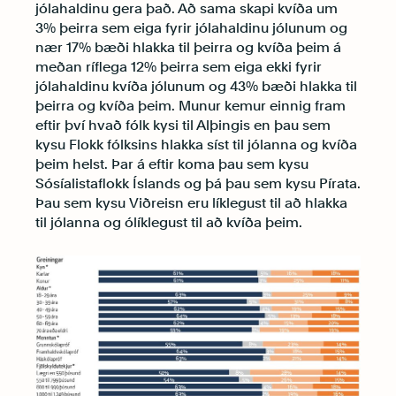
jólahaldinu gera það. Að sama skapi kvíða um
3% þeirra sem eiga fyrir jólahaldinu jólunum og
nær 17% bæði hlakka til þeirra og kvíða þeim á
meðan ríflega 12% þeirra sem eiga ekki fyrir
jólahaldinu kvíða jólunum og 43% bæði hlakka til
þeirra og kvíða þeim. Munur kemur einnig fram
eftir því hvað fólk kysi til Alþingis en þau sem
kysu Flokk fólksins hlakka síst til jólanna og kvíða
þeim helst. Þar á eftir koma þau sem kysu
Sósíalistaflokk Íslands og þá þau sem kysu Pírata.
Þau sem kysu Viðreisn eru líklegust til að hlakka
til jólanna og ólíklegust til að kvíða þeim.