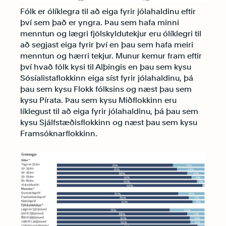
Fólk er ólíklegra til að eiga fyrir jólahaldinu eftir
því sem það er yngra. Þau sem hafa minni
menntun og lægri fjölskyldutekjur eru ólíklegri til
að segjast eiga fyrir því en þau sem hafa meiri
menntun og hærri tekjur. Munur kemur fram eftir
því hvað fólk kysi til Alþingis en þau sem kysu
Sósíalistaflokkinn eiga síst fyrir jólahaldinu, þá
þau sem kysu Flokk fólksins og næst þau sem
kysu Pírata. Þau sem kysu Miðflokkinn eru
líklegust til að eiga fyrir jólahaldinu, þá þau sem
kysu Sjálfstæðisflokkinn og næst þau sem kysu
Framsóknarflokkinn.