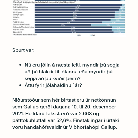
Spurt var:
Nú eru jólin á næsta leiti, myndir þú segja
að þú hlakkir til jólanna eða myndir þú
segja að þú kvíðir þeim?
Áttu fyrir jólahaldinu í ár?
Niðurstöður sem hér birtast eru úr netkönnun
sem Gallup gerði dagana 10. til 20. desember
2021. Heildarúrtaksstærð var 2.663 og
þátttökuhlutfall var 52,6%. Einstaklingar í úrtaki
voru handahófsvaldir úr Viðhorfahópi Gallup.