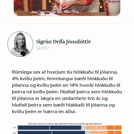
Sigrún Drífa Jónsdóttir
skrifar
Rúmlega sex af hverjum tíu hlökkuðu til jólanna,
4% kviðu þeim, fimmtungur bæði hlökkuðu til
jólanna og kvíðu þeim en 14% hvorki hlökkuðu til
þeirra né kviðu þeim. Hlutfall þeirra sem hlökkuðu
til jólanna er lægra en undanfarin tvö ár og
hlutfall þeirra sem bæði hlakkaði til jólanna og
kviðu þeim er hærra en áður.