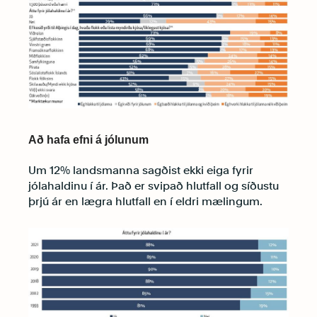
Að hafa efni á jólunum
Um 12% landsmanna sagðist ekki eiga fyrir
jólahaldinu í ár. Það er svipað hlutfall og síðustu
þrjú ár en lægra hlutfall en í eldri mælingum.