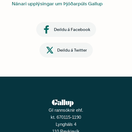
Nánari upplýsingar um Þjóðarpúls Gallup
Deildu á Facebook
Deildu á Twitter
GI rannsóknir ehf.
kt. 670115-1190
Lyngháls 4
110 Reykjavík