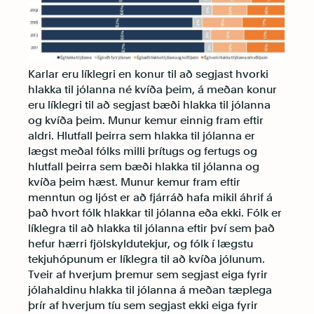
Karlar eru líklegri en konur til að segjast hvorki
hlakka til jólanna né kvíða þeim, á meðan konur
eru líklegri til að segjast bæði hlakka til jólanna
og kvíða þeim. Munur kemur einnig fram eftir
aldri. Hlutfall þeirra sem hlakka til jólanna er
lægst meðal fólks milli þrítugs og fertugs og
hlutfall þeirra sem bæði hlakka til jólanna og
kvíða þeim hæst. Munur kemur fram eftir
menntun og ljóst er að fjárráð hafa mikil áhrif á
það hvort fólk hlakkar til jólanna eða ekki. Fólk er
líklegra til að hlakka til jólanna eftir því sem það
hefur hærri fjölskyldutekjur, og fólk í lægstu
tekjuhópunum er líklegra til að kvíða jólunum.
Tveir af hverjum þremur sem segjast eiga fyrir
jólahaldinu hlakka til jólanna á meðan tæplega
þrír af hverjum tíu sem segjast ekki eiga fyrir