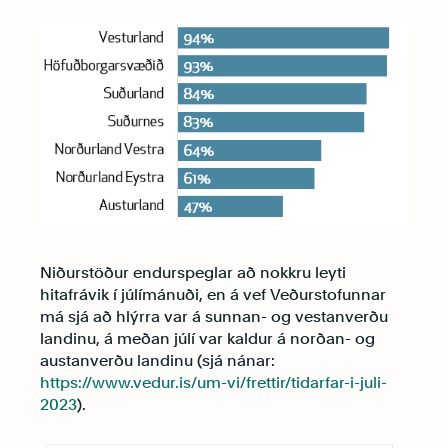
Niðurstöður endurspeglar að nokkru leyti
hitafrávik í júlímánuði, en á vef Veðurstofunnar
má sjá að hlýrra var á sunnan- og vestanverðu
landinu, á meðan júlí var kaldur á norðan- og
austanverðu landinu (sjá nánar:
https://www.vedur.is/um-vi/frettir/tidarfar-i-juli-
2023
).