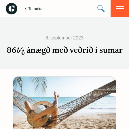
Til baka
6. september 2023
86% ánægð með veðrið í sumar