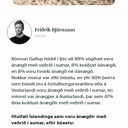
Friðrik Björnsson
skrifar
Könnun Gallup leiddi í ljós að 86% sögðust vera
ánægð með veðrið í sumar, 6% kváðust óánægð,
en 8% voru hvorki ánægð né óánægð.
Nokkur munur var eftir búsetu, en yfir 90% þeirra
sem búsett eru á höfuðborgarsvæðinu eða á
Vesturlandi voru ánægð með veðrið í sumar, en
minnst var ánægjan á Austurlandi, þar sem 47%
íbúa kváðust ánægðir með veðrið í sumar.
Hlutfall Íslendinga sem voru ánægðir með
veðrið í sumar, eftir búsetu: