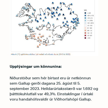
Upplýsingar um könnunina:
Niðurstöður sem hér birtast eru úr netkönnun
sem Gallup gerði dagana 25. ágúst til 5.
september 2023. Heildarúrtaksstærð var 1.692 og
þátttökuhlutfall var 49,3%. Einstaklingar í úrtaki
voru handahófsvaldir úr Viðhorfahópi Gallup.