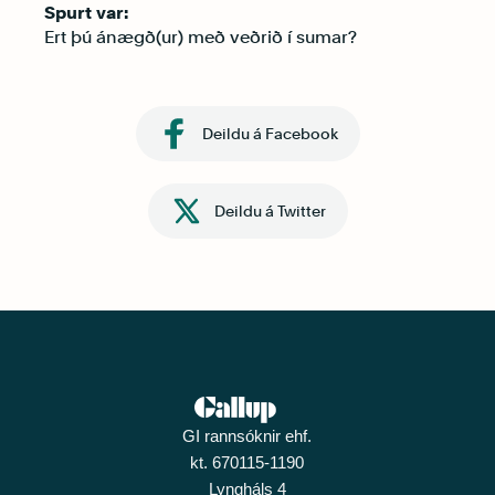
Spurt var:
Ert þú ánægð(ur) með veðrið í sumar?
Deildu á Facebook
Deildu á Twitter
GI rannsóknir ehf.
kt. 670115-1190
Lyngháls 4