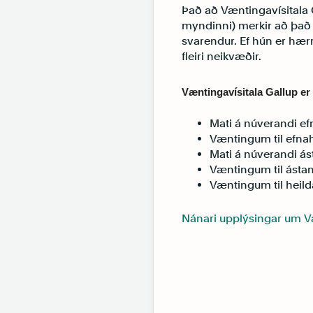
Það að Væntingavísitala G
myndinni) merkir að það 
svarendur. Ef hún er hærri
fleiri neikvæðir.
Væntingavísitala Gallup e
Mati á núverandi 
Væntingum til efnah
Mati á núverandi á
Væntingum til ástan
Væntingum til heild
Nánari upplýsingar um V