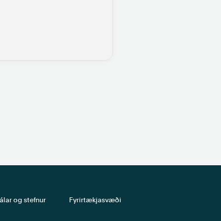
álar og stefnur
Fyrirtækjasvæði