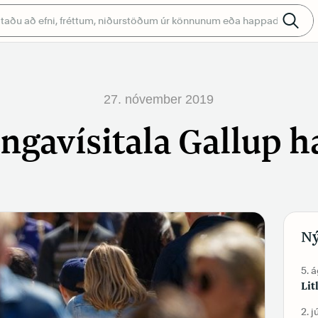
27. nóvember 2019
ngavísitala Gallup 
Ný
5. 
Lit
2. j