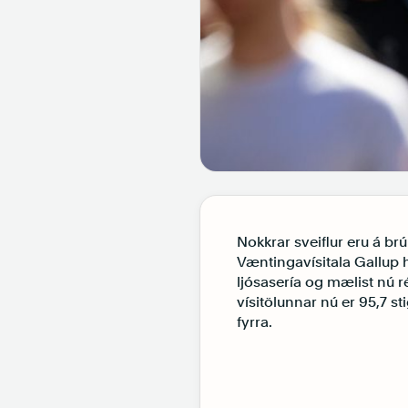
Nokkrar sveiflur eru á b
Væntingavísitala Gallup 
ljósasería og mælist nú r
vísitölunnar nú er 95,7 s
fyrra.