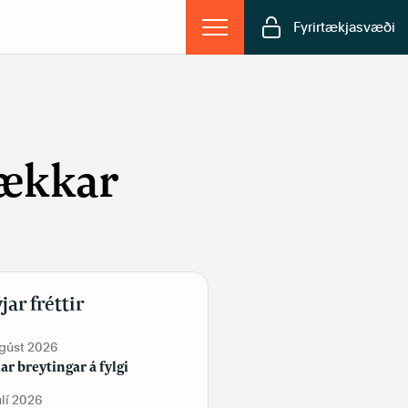
Fyrirtækjasvæði
hækkar
jar fréttir
ágúst 2026
19. júní 2026
lar breytingar á fylgi
Tekur þú vítamín?
úlí 2026
2. júní 2026