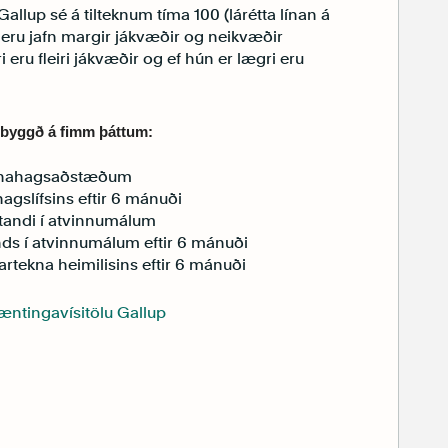
allup sé á tilteknum tíma 100 (lárétta línan á
eru jafn margir jákvæðir og neikvæðir
 eru fleiri jákvæðir og ef hún er lægri eru
r byggð á fimm þáttum:
efnahagsaðstæðum
agslífsins eftir 6 mánuði
standi í atvinnumálum
ds í atvinnumálum eftir 6 mánuði
artekna heimilisins eftir 6 mánuði
æntingavísitölu Gallup