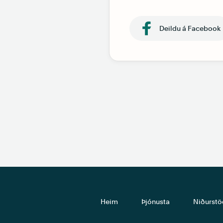
Deildu á Facebook
Heim
Þjónusta
Niðurstö