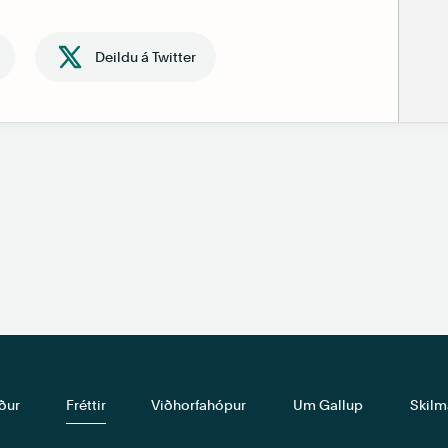
Deildu á Twitter
ður
Fréttir
Viðhorfahópur
Um Gallup
Skilm