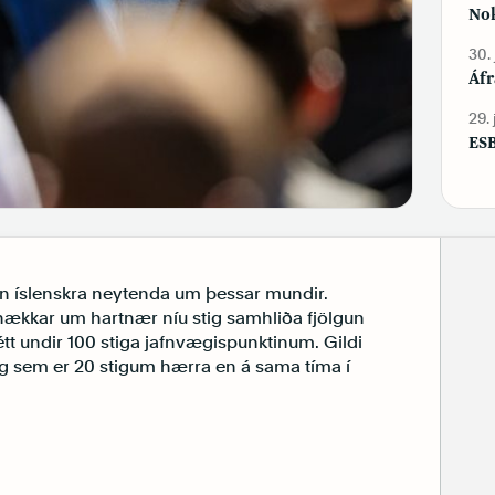
Nok
30.
Áfr
29.
ESB
rún íslenskra neytenda um þessar mundir.
hækkar um hartnær níu stig samhliða fjölgun
étt undir 100 stiga jafnvægispunktinum. Gildi
tig sem er 20 stigum hærra en á sama tíma í