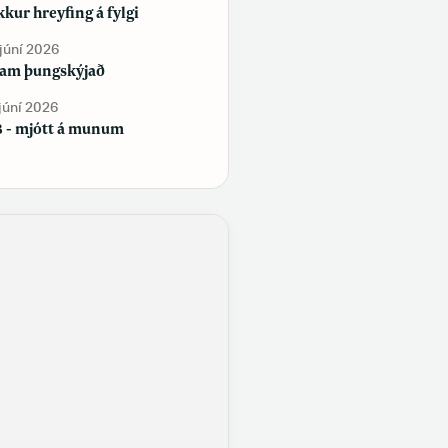
kur hreyfing á fylgi
Sjálfstæðisflokkur og
Framsóknarflokkur bæta við sig
 júní 2026
fylgi, en Flokkur fólksins tapar
am þungskýjað
fylgi
 júní 2026
29. maí 2026
 - mjótt á munum
Samfélag á samfélagsmiðlum