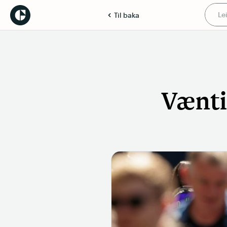
Til baka
Vænti