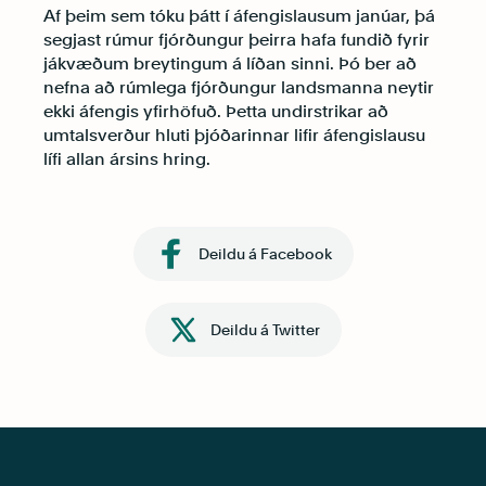
Af þeim sem tóku þátt í áfengislausum janúar, þá
segjast rúmur fjórðungur þeirra hafa fundið fyrir
jákvæðum breytingum á líðan sinni. Þó ber að
nefna að rúmlega fjórðungur landsmanna neytir
ekki áfengis yfirhöfuð. Þetta undirstrikar að
umtalsverður hluti þjóðarinnar lifir áfengislausu
lífi allan ársins hring.
Deildu á Facebook
Deildu á Twitter