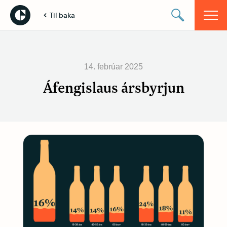
Til baka
14. febrúar 2025
Áfengislaus ársbyrjun