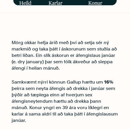
Mörg okkar hefja árið með því að setja sér ný
markmið og taka þátt í áskorunum sem stuðla að
betri líðan. Ein slík áskorun er áfengislaus janúar
(e. dry january) þar sem fólk ákveður að sleppa
áfengi í heilan mánuð.
Samkvæmt nýrri könnun Gallup hættu um
16%
þeirra sem neyta áfengis að drekka í janúar sem
þýðir að tæplega einn af hverjum sex
áfengisneytendum hættu að drekka þann
mánuð. Konur yngri en 39 ára voru líklegri en
karlar á sama aldri til að taka þátt í áfengislausum
janúar.