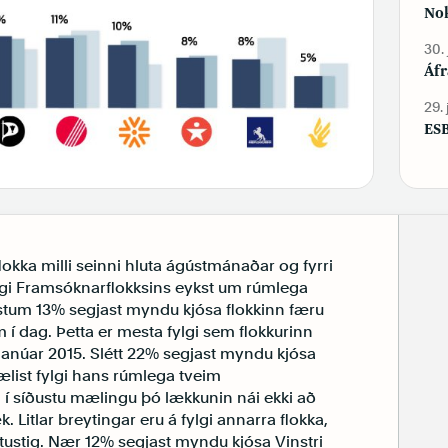
Nok
30.
Áfr
29.
ESB
flokka milli seinni hluta ágústmánaðar og fyrri
lgi Framsóknarflokksins eykst um rúmlega
stum 13% segjast myndu kjósa flokkinn færu
m í dag. Þetta er mesta fylgi sem flokkurinn
janúar 2015. Slétt 22% segjast myndu kjósa
ælist fylgi hans rúmlega tveim
í síðustu mælingu þó lækkunin nái ekki að
 Litlar breytingar eru á fylgi annarra flokka,
tustig. Nær 12% segjast myndu kjósa Vinstri