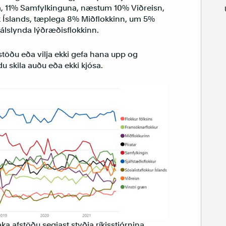
a, 11% Samfylkinguna, næstum 10% Viðreisn,
k Íslands, tæplega 8% Miðflokkinn, um 5%
jálslynda lýðræðisflokkinn.
töðu eða vilja ekki gefa hana upp og
 skila auðu eða ekki kjósa.
ka afstöðu segjast styðja ríkisstjórnina.