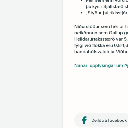
Þeir sem enn voru ó
þú kysir Sjálfstæði
„Styður þú ríkisstjó
Niðurstöður sem hér birta
netkönnun sem Gallup ger
Heildarúrtaksstærð var 5.
fylgi við flokka eru 0,8-1,
handahófsvaldir úr Viðho
Nánari upplýsingar um Þ
Deildu á Facebook