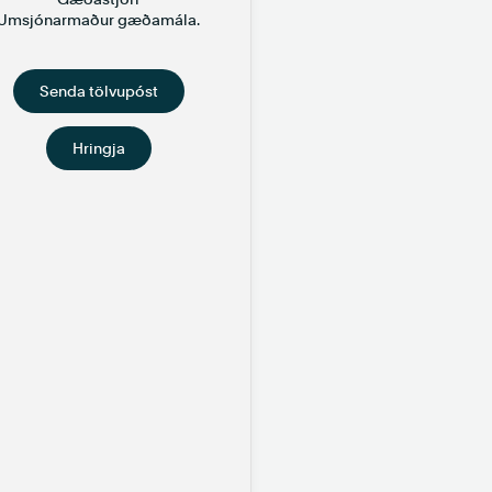
Umsjónarmaður gæðamála.
Senda tölvupóst
Hringja