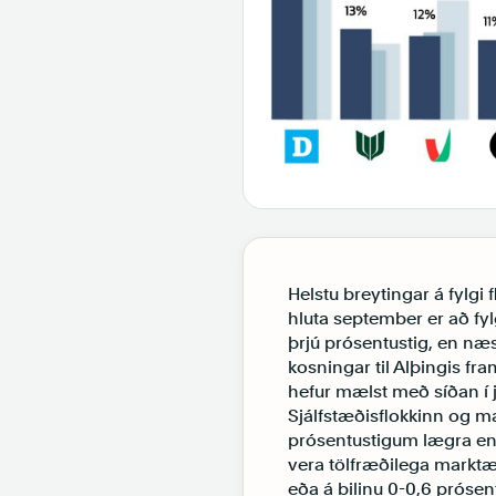
Helstu breytingar á fylgi 
hluta september er að fy
þrjú prósentustig, en næ
kosningar til Alþingis fra
hefur mælst með síðan í 
Sjálfstæðisflokkinn og m
prósentustigum lægra en 
vera tölfræðilega marktæk.
eða á bilinu 0-0,6 prósen