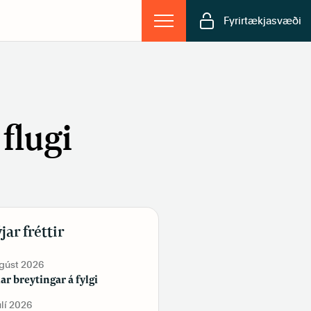
Fyrirtækjasvæði
flugi
jar fréttir
ágúst 2026
19. júní 2026
lar breytingar á fylgi
Tekur þú vítamín?
úlí 2026
2. júní 2026