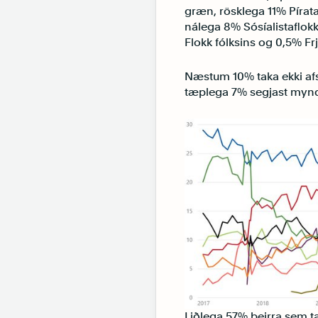
græn, rösklega 11% Pírat
nálega 8% Sósíalistaflok
Flokk fólksins og 0,5% Fr
Næstum 10% taka ekki afs
tæplega 7% segjast myndu
Liðlega 57% þeirra sem ta