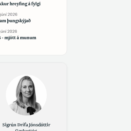
kur hreyfing á fylgi
Sjálfstæðisflokkur og
Framsóknarflokkur bæta við sig
 júní 2026
fylgi, en Flokkur fólksins tapar
am þungskýjað
fylgi
 júní 2026
29. maí 2026
 - mjótt á munum
Samfélag á samfélagsmiðlum
Sigrún Drífa Jónsdóttir
Gæðastjóri