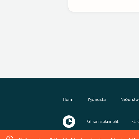
Heim
Þjónusta
Niðurstö
GI rannsóknir ehf.
kt.