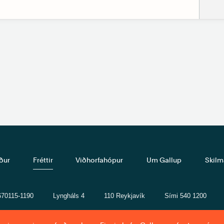
ður
Fréttir
Viðhorfahópur
Um Gallup
Skilm
 670115-1190
Lyngháls 4
110 Reykjavík
Sími 540 1200