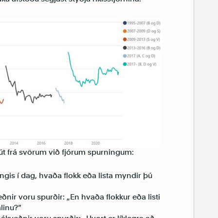
 út frá svörum við fjórum spurningum:
þingis í dag, hvaða flokk eða lista myndir þú
nir voru spurðir: „En hvaða flokkur eða listi
alinu?”