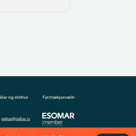
álar og stefnur
Fyrirtækjasvæði
gallup@gallup.is