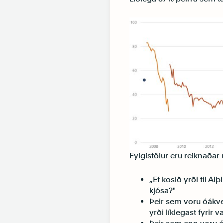
Fylgistölur eru reiknaðar
„Ef kosið yrði til Al
kjósa?"
Þeir sem voru óákveð
yrði líklegast fyrir v