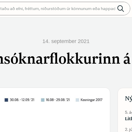
14. september 2021
sóknarflokkurinn á 
Ný
5. 
Lit
2. j