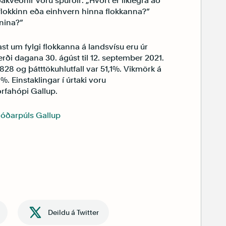
ákveðnir voru spurðir: „Hvort er líklegra að
sflokkinn eða einhvern hinna flokkanna?”
rnina?”
st um fylgi flokkanna á landsvísu eru úr
ði dagana 30. ágúst til 12. september 2021.
828 og þátttökuhlutfall var 51,1%. Vikmörk á
6%. Einstaklingar í úrtaki voru
rfahópi Gallup.
jóðarpúls Gallup
Deildu á Twitter