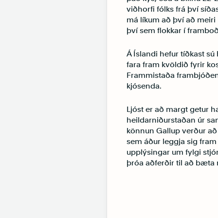
viðhorfi fólks frá því síð
má líkum að því að meiri 
því sem flokkar í framboð
Á Íslandi hefur tíðkast s
fara fram kvöldið fyrir ko
Frammistaða frambjóðenda
kjósenda.
Ljóst er að margt getur ha
heildarniðurstaðan úr sa
könnun Gallup verður að 
sem áður leggja sig fram
upplýsingar um fylgi stjór
þróa aðferðir til að bæt