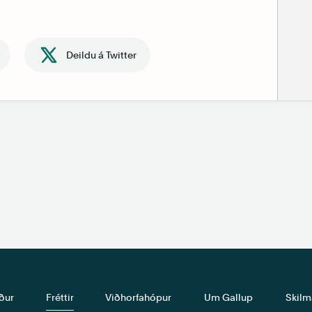
Deildu á Twitter
ður
Fréttir
Viðhorfahópur
Um Gallup
Skilm