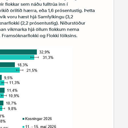
r flokkar sem náðu fulltrúa inn í
kið örlítið hærra, eða 1,6 prósentustig. Þetta
frávik voru hæst hjá Samfylkingu (3,2
arflokki (2,2 prósentustig). Niðurstöður
nan vikmarka hjá öllum flokkum nema
 Framsóknarflokki og Flokki fólksins.