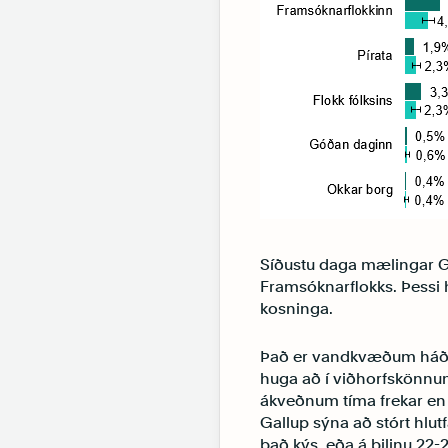
Síðustu daga mælingar G
Framsóknarflokks. Þessi 
kosninga.
Það er vandkvæðum háð að
huga að í viðhorfskönnu
ákveðnum tíma frekar en
Gallup sýna að stórt hlut
það kýs, eða á bilinu 22-