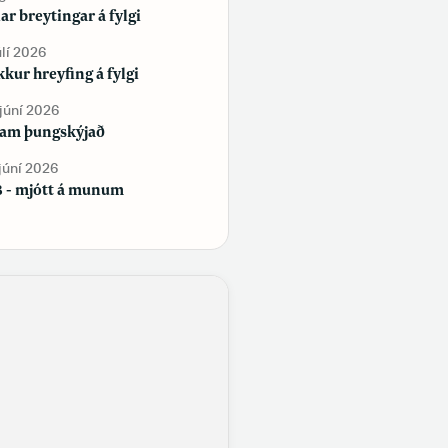
lar breytingar á fylgi
Tekur þú vítamín?
úlí 2026
2. júní 2026
kur hreyfing á fylgi
Sjálfstæðisflokkur og
Framsóknarflokkur bæta við sig
 júní 2026
fylgi, en Flokkur fólksins tapar
am þungskýjað
fylgi
 júní 2026
29. maí 2026
 - mjótt á munum
Samfélag á samfélagsmiðlum