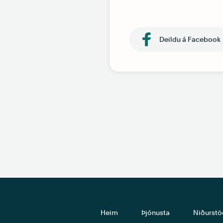
Deildu á Facebook
Heim
Þjónusta
Niðurstö