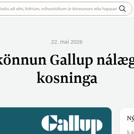
22. maí 2026
önnun Gallup nálæg
kosninga
Ný
5. 