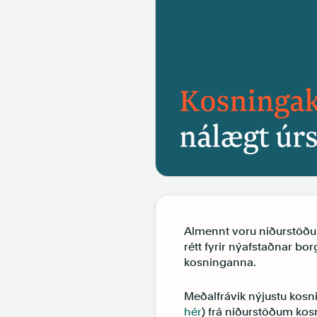
Almennt voru niðurstöðu
rétt fyrir nýafstaðnar bo
kosninganna.
Meðalfrávik nýjustu kosn
hér
) frá niðurstöðum kosn