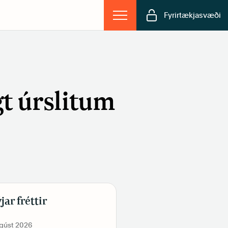
Fyrirtækjasvæði
t úrslitum
jar fréttir
ágúst 2026
19. júní 2026