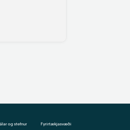
álar og stefnur
Fyrirtækjasvæði