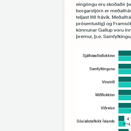
eingöngu eru skoðaðir þei
borgarstjórn er meðalfrávi
teljast lítil frávik. Meðal
prósentustig) og Framsókn
könnunar Gallup voru in
þremur, þ.e. Samfylkingu,