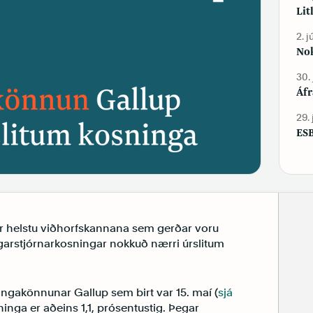
Lit
2. j
Nok
30.
Áfr
29.
ESB
r helstu viðhorfskannana sem gerðar voru
rgarstjórnarkosningar nokkuð nærri úrslitum
ingakönnunar Gallup sem birt var 15. maí (
sjá
inga er aðeins 1,1, prósentustig. Þegar