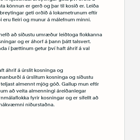
asta könnun er gerð og þar til kosið er. Leiða
breytingar geti orðið á lokametrunum eftir
i eru fleiri og munur á málefnum minni.
ú hefð að síðustu umræður leiðtoga flokkanna
sningar og er áhorf á þann þátt talsvert.
 í þættinum getur því haft áhrif á val
ft áhrif á úrslit kosninga og
manburði á úrslitum kosninga og síðustu
teljast almennt mjög góð. Gallup mun eftir
 um að veita almenningi áreiðanlegar
nmálaflokka fyrir kosningar og er sífellt að
a nákvæmni niðurstaðna.