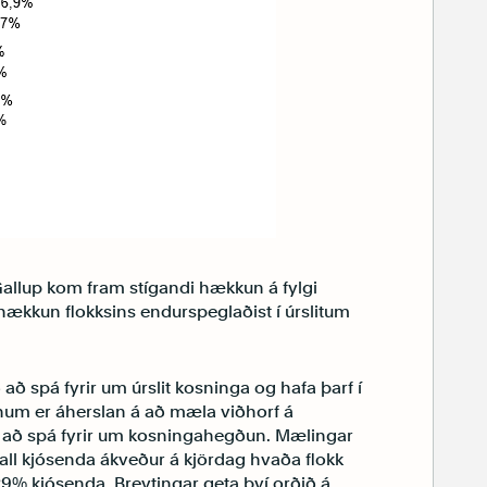
allup kom fram stígandi hækkun á fylgi
hækkun flokksins endurspeglaðist í úrslitum
 spá fyrir um úrslit kosninga og hafa þarf í
num er áherslan á að mæla viðhorf á
 að spá fyrir um kosningahegðun. Mælingar
fall kjósenda ákveður á kjördag hvaða flokk
29% kjósenda. Breytingar geta því orðið á