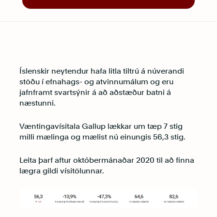
Íslenskir neytendur hafa litla tiltrú á núverandi
stöðu í efnahags- og atvinnumálum og eru
jafnframt svartsýnir á að aðstæður batni á
næstunni.
Væntingavísitala Gallup lækkar um tæp 7 stig
milli mælinga og mælist nú einungis 56,3 stig.
Leita þarf aftur októbermánaðar 2020 til að finna
lægra gildi vísitölunnar.