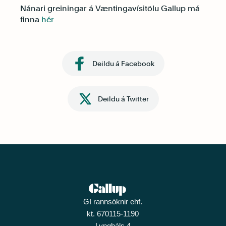
Nánari greiningar á Væntingavísitölu Gallup má
finna
hér
Deildu á Facebook
Deildu á Twitter
GI rannsóknir ehf.
kt. 670115-1190