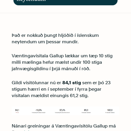
Það er nokkuð þungt hljóðið í íslenskum
neytendum um þessar mundir.
Væntingavísitala Gallup lækkar um tæp 10 stig
milli mælinga hefur mælst undir 100 stiga
jafnvægisgildinu í þrjá mánuði í röð.
Gildi vísitölunnar nú er
84,1 stig
sem er þó 23
stigum hærri en í september í fyrra þegar
vísitalan mældist einungis 61,2 stig.
Nánari greiningar á Væntingavísitölu Gallup má