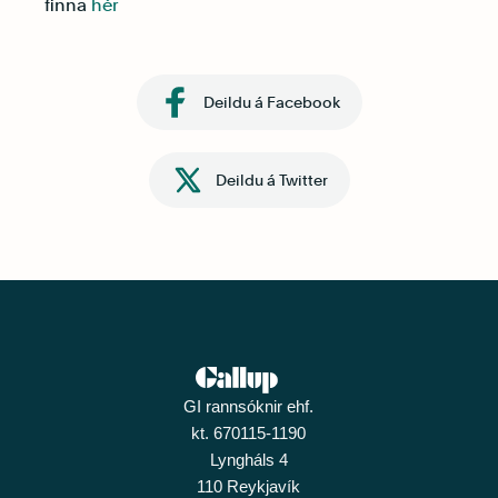
finna
hér
Deildu á Facebook
Deildu á Twitter
GI rannsóknir ehf.
kt. 670115-1190
Lyngháls 4
110 Reykjavík