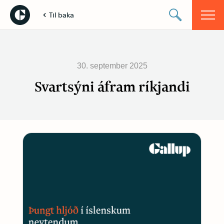
Til baka
30. september 2025
Svartsýni áfram ríkjandi