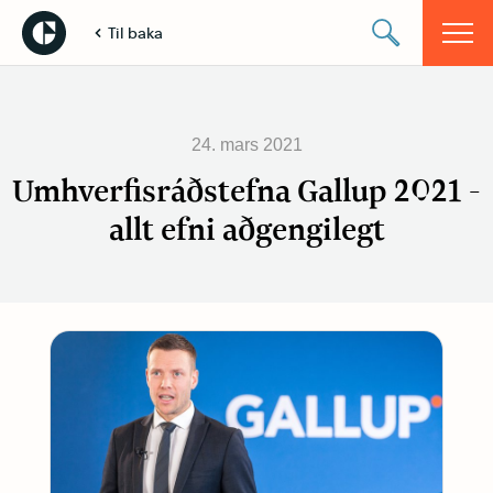
Til baka
24. mars 2021
Umhverfisráðstefna Gallup 2021 -
allt efni aðgengilegt