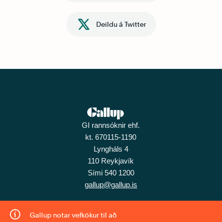
Deildu á Twitter
GI rannsóknir ehf.
kt. 670115-1190
Lyngháls 4
110 Reykjavík
Sími 540 1200
gallup@gallup.is
Gallup notar vefkökur til að