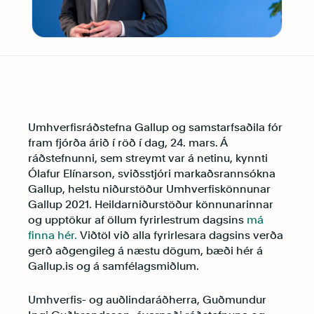
Umhverfisráðstefna Gallup og samstarfsaðila fór
fram fjórða árið í röð í dag, 24. mars. Á
ráðstefnunni, sem streymt var á netinu, kynnti
Ólafur Elínarson, sviðsstjóri markaðsrannsókna
Gallup, helstu niðurstöður Umhverfiskönnunar
Gallup 2021. Heildarniðurstöður könnunarinnar
og upptökur af öllum fyrirlestrum dagsins
má
finna hér.
Viðtöl við alla fyrirlesara dagsins verða
gerð aðgengileg á næstu dögum, bæði hér á
Gallup.is og á samfélagsmiðlum.
Umhverfis- og auðlindaráðherra, Guðmundur