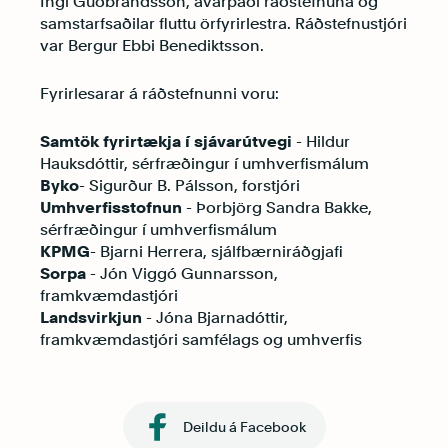
Ingi Guðbrandsson, ávarpaði ráðstefnuna og
samstarfsaðilar fluttu örfyrirlestra. Ráðstefnustjóri
var Bergur Ebbi Benediktsson.
Fyrirlesarar á ráðstefnunni voru:
Samtök fyrirtækja í sjávarútvegi
- Hildur
Hauksdóttir, sérfræðingur í umhverfismálum
Byko
- Sigurður B. Pálsson, forstjóri
Umhverfisstofnun
- Þorbjörg Sandra Bakke,
sérfræðingur í umhverfismálum
KPMG
- Bjarni Herrera, sjálfbærniráðgjafi
Sorpa
- Jón Viggó Gunnarsson,
framkvæmdastjóri
Landsvirkjun
- Jóna Bjarnadóttir,
framkvæmdastjóri samfélags og umhverfis
Deildu á Facebook