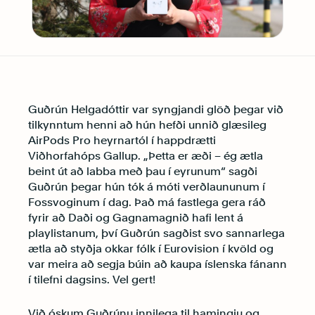
Guðrún Helgadóttir var syngjandi glöð þegar við
tilkynntum henni að hún hefði unnið glæsileg
AirPods Pro heyrnartól í happdrætti
Viðhorfahóps Gallup. „Þetta er æði – ég ætla
beint út að labba með þau í eyrunum“ sagði
Guðrún þegar hún tók á móti verðlaununum í
Fossvoginum í dag. Það má fastlega gera ráð
fyrir að Daði og Gagnamagnið hafi lent á
playlistanum, því Guðrún sagðist svo sannarlega
ætla að styðja okkar fólk í Eurovision í kvöld og
var meira að segja búin að kaupa íslenska fánann
í tilefni dagsins. Vel gert!
Við óskum Guðrúnu innilega til hamingju og