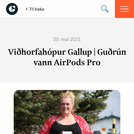
Til baka
20. maí 2021
Viðhorfahópur Gallup | Guðrún
vann AirPods Pro