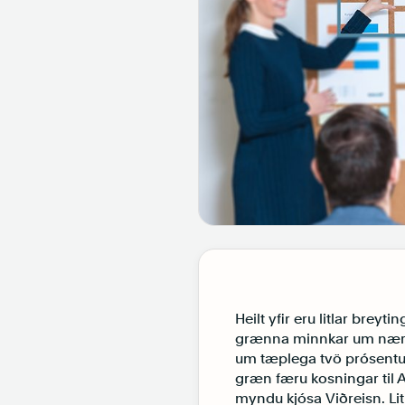
Heilt yfir eru litlar breyti
grænna minnkar um nær þr
um tæplega tvö prósentus
græn færu kosningar til 
myndu kjósa Viðreisn. Lit