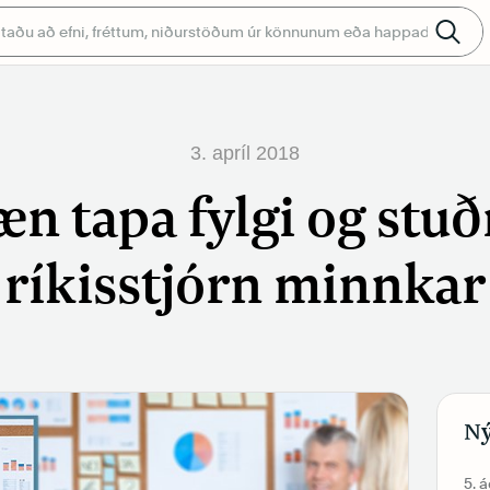
3. apríl 2018
æn tapa fylgi og stu
ríkisstjórn minnkar
Ný
5. 