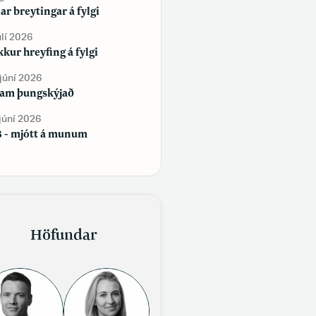
lar breytingar á fylgi
Tekur þú vítamín?
úlí 2026
2. júní 2026
kur hreyfing á fylgi
Sjálfstæðisflokkur og
Framsóknarflokkur bæta við sig
 júní 2026
fylgi, en Flokkur fólksins tapar
am þungskýjað
fylgi
 júní 2026
29. maí 2026
 - mjótt á munum
Samfélag á samfélagsmiðlum
Höfundar