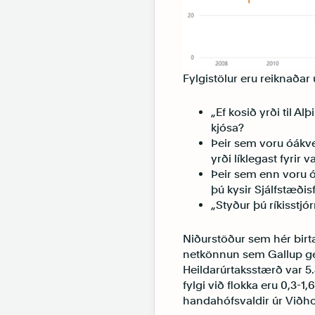
Fylgistölur eru reiknaðar
„Ef kosið yrði til Al
kjósa?
Þeir sem voru óákveð
yrði líklegast fyrir v
Þeir sem enn voru ó
þú kysir Sjálfstæði
„Styður þú ríkisstjó
Niðurstöður sem hér birta
netkönnun sem Gallup ger
Heildarúrtaksstærð var 5.
fylgi við flokka eru 0,3-1,
handahófsvaldir úr Viðh