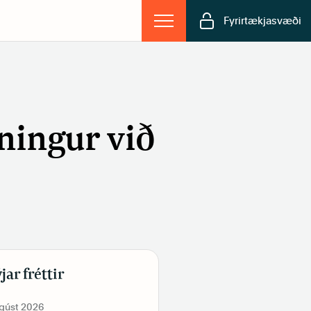
Fyrirtækjasvæði
ðningur við
jar fréttir
ágúst 2026
19. júní 2026