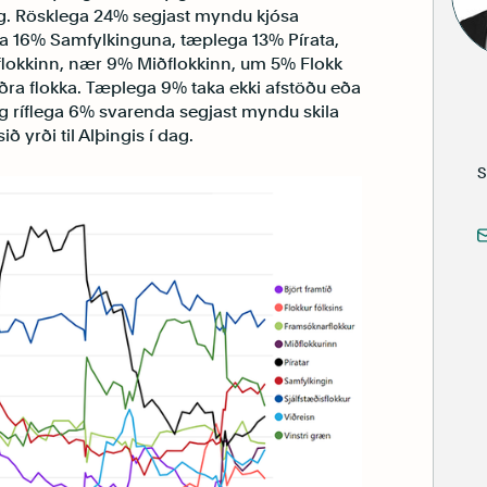
stig. Rösklega 24% segjast myndu kjósa
ega 16% Samfylkinguna, tæplega 13% Pírata,
okkinn, nær 9% Miðflokkinn, um 5% Flokk
aðra flokka. Tæplega 9% taka ekki afstöðu eða
g ríflega 6% svarenda segjast myndu skila
ð yrði til Alþingis í dag.
S