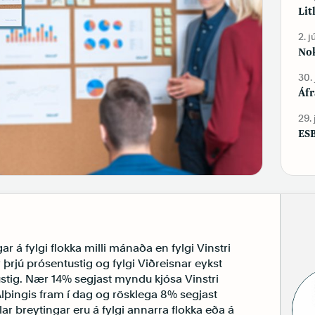
Lit
2. j
Nok
30.
Áfr
29.
ESB
ngar á fylgi flokka milli mánaða en fylgi Vinstri
jú prósentustig og fylgi Viðreisnar eykst
tig. Nær 14% segjast myndu kjósa Vinstri
Alþingis fram í dag og rösklega 8% segjast
lar breytingar eru á fylgi annarra flokka eða á