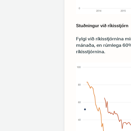
Stuðningur við ríkisstjórn
Fylgi við ríkisstjórnina 
mánaða, en rúmlega 60% 
ríkisstjórnina.