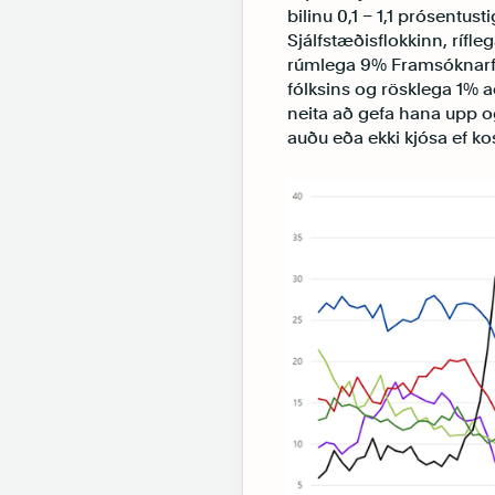
bilinu 0,1 – 1,1 prósentu
Sjálfstæðisflokkinn, rífl
rúmlega 9% Framsóknarfl
fólksins og rösklega 1% 
neita að gefa hana upp o
auðu eða ekki kjósa ef kosi