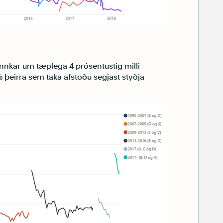
minnkar um tæplega 4 prósentustig milli
þeirra sem taka afstöðu segjast styðja