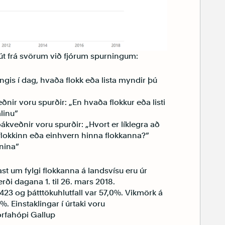
 út frá svörum við fjórum spurningum:
þingis í dag, hvaða flokk eða lista myndir þú
nir voru spurðir: „En hvaða flokkur eða listi
alinu”
ákveðnir voru spurðir: „Hvort er líklegra að
sflokkinn eða einhvern hinna flokkanna?”
rnina”
st um fylgi flokkanna á landsvísu eru úr
ði dagana 1. til 26. mars 2018.
423 og þátttökuhlutfall var 57,0%. Vikmörk á
6%. Einstaklingar í úrtaki voru
orfahópi Gallup