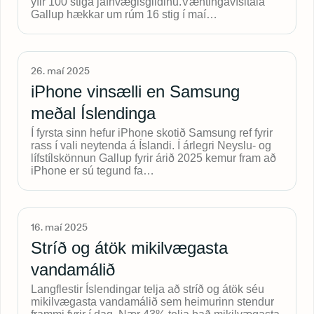
yfir 100 stiga jafnvægisgildinu.Væntingavísitala
Gallup hækkar um rúm 16 stig í maí…
26. maí 2025
iPhone vinsælli en Samsung
meðal Íslendinga
Í fyrsta sinn hefur iPhone skotið Samsung ref fyrir
rass í vali neytenda á Íslandi. Í árlegri Neyslu- og
lífstílskönnun Gallup fyrir árið 2025 kemur fram að
iPhone er sú tegund fa…
16. maí 2025
Stríð og átök mikilvægasta
vandamálið
Langflestir Íslendingar telja að stríð og átök séu
mikilvægasta vandamálið sem heimurinn stendur