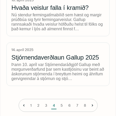
16. apríl 2025
Hvaða veislur falla í kramið?
Nú stendur fermingatímabilið sem hæst og margir
prúðbúa sig fyrir fermingarveislur. Gallup
rannsakaði hvaða veislur höfðuðu helst til fólks og
það kemur í ljós að almennt finnst f…
14. apríl 2025
Stjórnendaverðlaun Gallup 2025
Þann 10. apríl var Stjórnendaráðgjöf Gallup með
morgunverðarfund þar sem kastljósinu var beint að
áskorunum stjórnenda í breyttum heimi og áhrifum
gervigreindar á stjórnun og stjó…
1
2
3
4
5
6
7
8