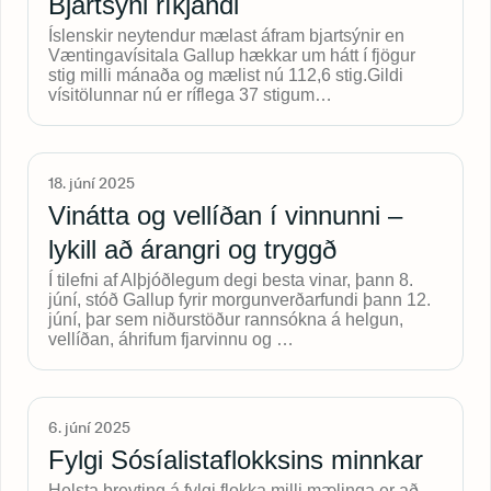
Bjartsýni ríkjandi
Íslenskir neytendur mælast áfram bjartsýnir en
Væntingavísitala Gallup hækkar um hátt í fjögur
stig milli mánaða og mælist nú 112,6 stig.Gildi
vísitölunnar nú er ríflega 37 stigum…
18. júní 2025
Vinátta og vellíðan í vinnunni –
lykill að árangri og tryggð
Í tilefni af Alþjóðlegum degi besta vinar, þann 8.
júní, stóð Gallup fyrir morgunverðarfundi þann 12.
júní, þar sem niðurstöður rannsókna á helgun,
vellíðan, áhrifum fjarvinnu og …
6. júní 2025
Fylgi Sósíalistaflokksins minnkar
Helsta breyting á fylgi flokka milli mælinga er að