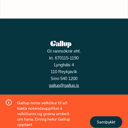
GI rannsóknir ehf.
kt. 670115-1190
Lyngháls 4
110 Reykjavík
Sími 540 1200
gallup@gallup.is
Gallup notar vefkökur til að
bæta notendaupplifun á
vefsíðunni og greina umferð
um hana. Einnig hefur Gallup
Samþykkt
uppfært