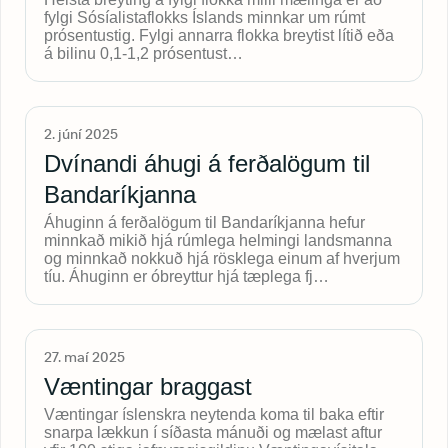
fylgi Sósíalistaflokks Íslands minnkar um rúmt
prósentustig. Fylgi annarra flokka breytist lítið eða
á bilinu 0,1-1,2 prósentust…
2. júní 2025
Dvínandi áhugi á ferðalögum til
Bandaríkjanna
Áhuginn á ferðalögum til Bandaríkjanna hefur
minnkað mikið hjá rúmlega helmingi landsmanna
og minnkað nokkuð hjá rösklega einum af hverjum
tíu. Áhuginn er óbreyttur hjá tæplega fj…
27. maí 2025
Væntingar braggast
Væntingar íslenskra neytenda koma til baka eftir
snarpa lækkun í síðasta mánuði og mælast aftur