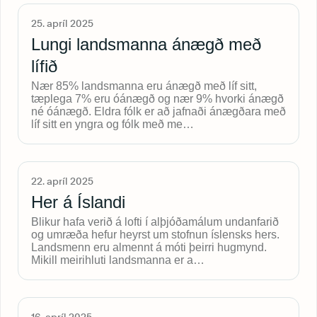
25. apríl 2025
Lungi landsmanna ánægð með
lífið
Nær 85% landsmanna eru ánægð með líf sitt,
tæplega 7% eru óánægð og nær 9% hvorki ánægð
né óánægð. Eldra fólk er að jafnaði ánægðara með
líf sitt en yngra og fólk með me…
22. apríl 2025
Her á Íslandi
Blikur hafa verið á lofti í alþjóðamálum undanfarið
og umræða hefur heyrst um stofnun íslensks hers.
Landsmenn eru almennt á móti þeirri hugmynd.
Mikill meirihluti landsmanna er a…