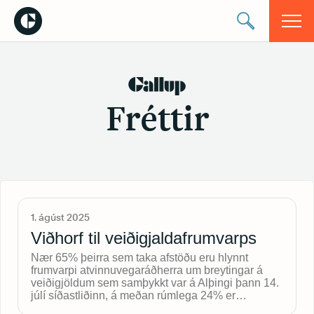
Fréttir
1. ágúst 2025
Viðhorf til veiðigjaldafrumvarps
Nær 65% þeirra sem taka afstöðu eru hlynnt
frumvarpi atvinnuvegaráðherra um breytingar á
veiðigjöldum sem samþykkt var á Alþingi þann 14.
júlí síðastliðinn, á meðan rúmlega 24% er…