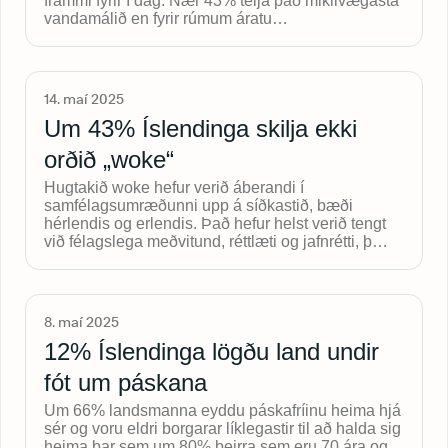
frammi fyrir í dag. Nær 43% telja það mikilvægasta
vandamálið en fyrir rúmum áratu…
14. maí 2025
Um 43% Íslendinga skilja ekki
orðið „woke“
Hugtakið woke hefur verið áberandi í
samfélagsumræðunni upp á síðkastið, bæði
hérlendis og erlendis. Það hefur helst verið tengt
við félagslega meðvitund, réttlæti og jafnrétti, þ…
8. maí 2025
12% Íslendinga lögðu land undir
fót um páskana
Um 66% landsmanna eyddu páskafríinu heima hjá
sér og voru eldri borgarar líklegastir til að halda sig
heima þar sem um 80% þeirra sem eru 70 ára og