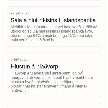
22. júlí 2025
Sala á hlut ríkisins í Íslandsbanka
Meirihluti landsmanna telur vel hafa verið staðið að
útboði og sölu á hlut ríkisins í Íslandsbanka í vor,
eða rúmlega 64% á móti tæplega 15% sem telja
hafa verið illa staðið að he…
8. júlí 2025
Hlustun á hlaðvörp
Hlaðvörp eru áberandi í umræðunni og því
áhugavert að varpa ljósi á það hvaða markhópar
hlusta á hvaða hlaðvörp. Um þriðjungur
þjóðarinnar hlustar einhvern tímann á íslensk
hlaðvö…