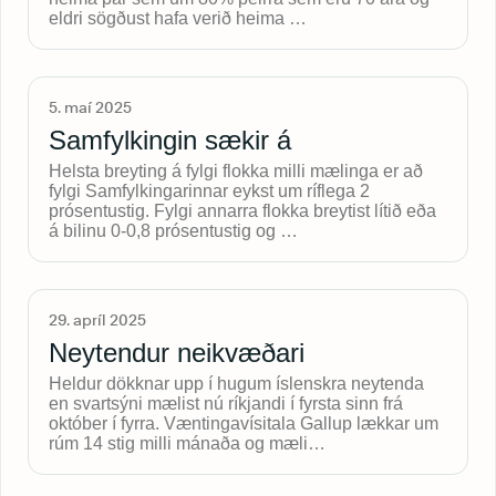
eldri sögðust hafa verið heima …
5. maí 2025
Samfylkingin sækir á
Helsta breyting á fylgi flokka milli mælinga er að
fylgi Samfylkingarinnar eykst um ríflega 2
prósentustig. Fylgi annarra flokka breytist lítið eða
á bilinu 0-0,8 prósentustig og …
29. apríl 2025
Neytendur neikvæðari
Heldur dökknar upp í hugum íslenskra neytenda
en svartsýni mælist nú ríkjandi í fyrsta sinn frá
október í fyrra. Væntingavísitala Gallup lækkar um
rúm 14 stig milli mánaða og mæli…