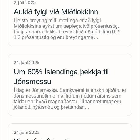
2. júlí 2025
Aukið fylgi við Miðflokkinn
Helsta breyting milli mælinga er að fylgi
Miðflokksins eykst um tæplega tvö prósentustig.
Fylgi annarra flokka breytist lítið eða á bilinu 0,2-
1,2 prósentustig og eru breytingarna…
24. júní 2025
Um 60% Íslendinga þekkja til
Jónsmessu
Í dag er Jónsmessa. Samkvæmt íslenskri þjóðtrú er
Jónsmessunóttin ein af fjórum nóttum ársins sem
taldar eru hvað magnaðastar. Hinar næturnar eru
jólanótt, nýársnótt og þrettándan…
24. júní 2025