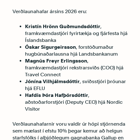
Verðlaunahafar ársins 2026 eru:
Kristín Hrönn Guðmundsdóttir
,
framkvæmdastjóri fyrirtækja og fjárfesta hjá
Íslandsbanka
Óskar Sigurgeirsson
, forstöðumaður
hugbúnaðarlausna hjá Landsbankanum
Magnús Freyr Erlingsson
,
framkvæmdastjóri rekstrarsviðs (COO) hjá
Travel Connect
Jónína Vilhjálmsdóttir
, sviðsstjóri þróunar
hjá EFLU
Hafdís Þóra Hafþórsdóttir
,
aðstoðarforstjóri (Deputy CEO) hjá Nordic
Visitor
Verðlaunahafarnir voru valdir úr hópi stjórnenda
sem mælast í efstu 10% þegar kemur að helgun
starfsfólks í alþjóðlegum gagnabanka Gallup en