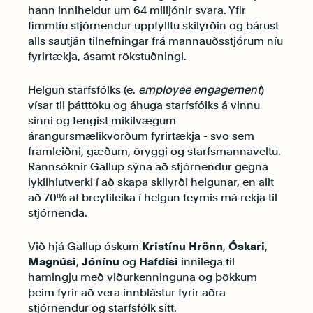
hann inniheldur um 64 milljónir svara. Yfir
fimmtíu stjórnendur uppfylltu skilyrðin og bárust
alls sautján tilnefningar frá mannauðsstjórum níu
fyrirtækja, ásamt rökstuðningi.
Helgun starfsfólks (e.
employee engagement
)
vísar til þátttöku og áhuga starfsfólks á vinnu
sinni og tengist mikilvægum
árangursmælikvörðum fyrirtækja - svo sem
framleiðni, gæðum, öryggi og starfsmannaveltu.
Rannsóknir Gallup sýna að stjórnendur gegna
lykilhlutverki í að skapa skilyrði helgunar, en allt
að 70% af breytileika í helgun teymis má rekja til
stjórnenda.
Við hjá Gallup óskum
Kristínu Hrönn
,
Óskari
,
Magnúsi
,
Jónínu
og
Hafdísi
innilega til
hamingju með viðurkenninguna og þökkum
þeim fyrir að vera innblástur fyrir aðra
stjórnendur og starfsfólk sitt.