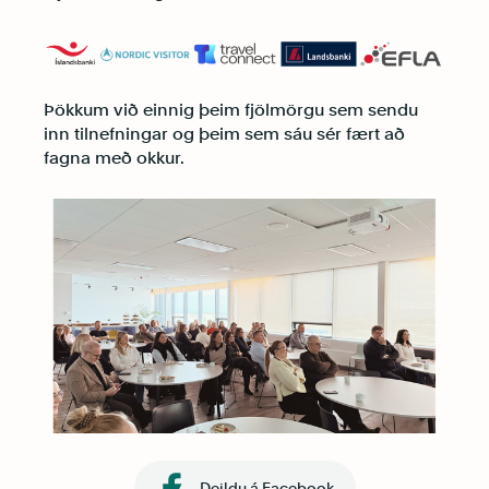
Þökkum við einnig þeim fjölmörgu sem sendu
inn tilnefningar og þeim sem sáu sér fært að
fagna með okkur.
Deildu á Facebook