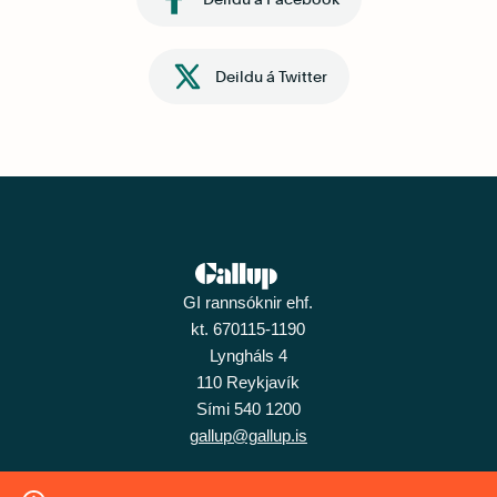
Deildu á Twitter
GI rannsóknir ehf.
kt. 670115-1190
Lyngháls 4
110 Reykjavík
Sími 540 1200
gallup@gallup.is