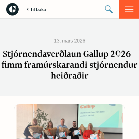
Til baka
13. mars 2026
Stjórnendaverðlaun Gallup 2026 -
fimm framúrskarandi stjórnendur
heiðraðir