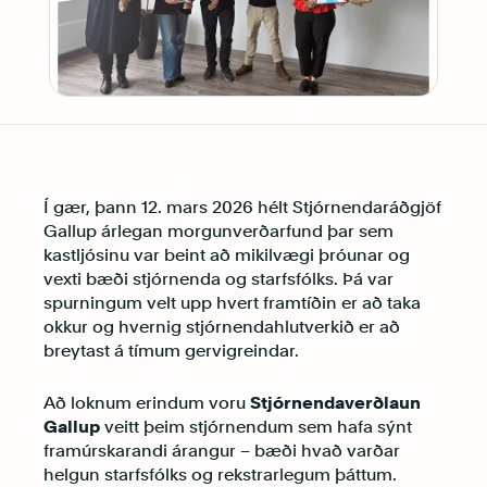
Í gær, þann 12. mars 2026 hélt Stjórnendaráðgjöf
Gallup árlegan morgunverðarfund þar sem
kastljósinu var beint að mikilvægi þróunar og
vexti bæði stjórnenda og starfsfólks. Þá var
spurningum velt upp hvert framtíðin er að taka
okkur og hvernig stjórnendahlutverkið er að
breytast á tímum gervigreindar.
Að loknum erindum voru
Stjórnendaverðlaun
Gallup
veitt þeim stjórnendum sem hafa sýnt
framúrskarandi árangur – bæði hvað varðar
helgun starfsfólks og rekstrarlegum þáttum.